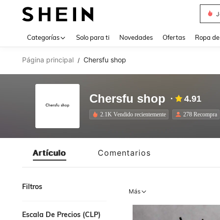
J
Use up 
Categorías
Solo para ti
Novedades
Ofertas
Ropa de
Página principal
Chersfu shop
/
Chersfu shop
4.91
2.1K Vendido recientemente
278 Recompra
Artículo
Comentarios
Filtros
Más
Escala De Precios (CLP)