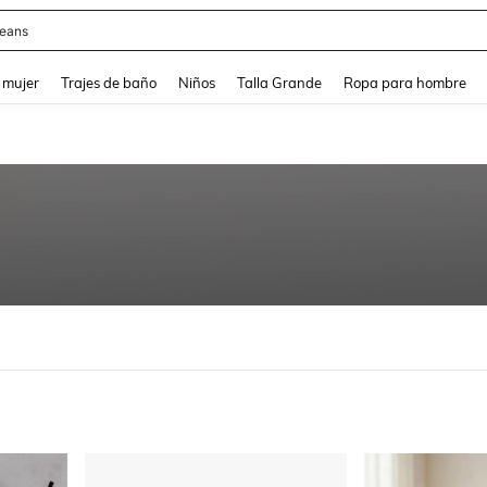
eans
and down arrow keys to navigate search Búsqueda reciente and Busca y Encuentr
 mujer
Trajes de baño
Niños
Talla Grande
Ropa para hombre