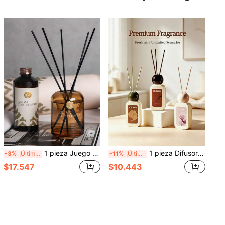
1 pieza Juego de Difusor de Aromaterapia de Diseño Exclusivo Premium, Mezcla de Aceites Esenciales de Plantas Naturales, Difusor de Fragancia para Decoración del Hogar, Ambientador de Larga Duración, Difusor de Varillas de Interior, Perfecto para Bodas, Cumpleaños, Día de San Valentín, Navidad, Regalos de Fiesta de Vacaciones, Adecuado para Dormitorio, Estudio, Sala de Estar, Baño, Eliminación de Olores
1 pieza Difusor de aromaterapia premium Flower Story, aceite esencial de extracto de planta natural, difusor de fragancia para decoración del hogar, ambientador de larga duración, adorno de difusor de varillas para interiores, perfecto para bodas, cumpleaños, Día de San Valentín, Navidad, regalos de fiestas, adecuado para dormitorio, estudio, sala de estar, baño, desodorización
-3%
¡Últimos 3 días
-11%
¡Últimos 2 días
$17.547
$10.443