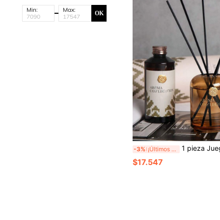
Min:
Max:
OK
1 pieza Juego de Difusor de Aromaterapia de Diseño Exclusivo Premium, Mezcla de Aceites Esenciales de Plantas Naturales, Difusor de Fragancia para Decoración del Hogar, Ambientador de Larga Duración, Difusor de Varillas de Interior, Perfecto para B
-3%
¡Últimos 3 días
$17.547