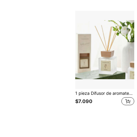
1 pieza Difusor de aromaterapia con tapa de madera premium, 4 aromas, difusor de fragancia para decoración del hogar, ambientador de larga duración, adorno difusor de fragancia con varillas para interiores, perfecto para boda, regalo de cumpleaños, regalo del Día de San Valentín, regalo de Navidad, regalo de fiesta de vacaciones, adecuado para dormitorio interior, estudio, sala de estar, baño, eliminación de olores
$7.090