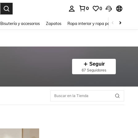
0
0
a. Press Enter to select.
Bisutería y accesorios
Zapatos
Ropa interior y ropa para dormir
Ho
Seguir
67 Seguidores