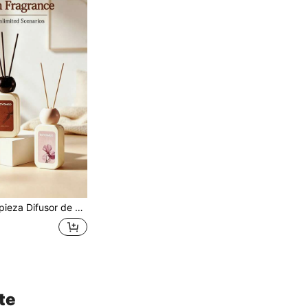
lower Story, aceite esencial de extracto de planta natural, difusor de fragancia para decoración del hogar, ambientador de larga duración, adorno de difusor de varillas para interiores, perfecto para bodas, cumpleaños, Día de San Valentín, Navidad, regalos de fiestas, adecuado para dormitorio, estudio, sala de estar, baño, desodorización
te