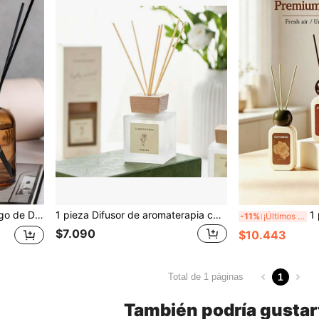
odas, Cumpleaños, Día de San Valentín, Navidad, Regalos de Fiesta de Vacaciones, Adecuado para Dormitorio, Estudio, Sala de Estar, Baño, Eliminación de Olores
1 pieza Difusor de aromaterapia con tapa de madera premium, 4 aromas, difusor de fragancia para decoración del hogar, ambientador de larga duración, adorno difusor de fragancia con varillas para interiores, perfecto para boda, regalo de cumpleaños, regalo del Día de San Valentín, regalo de Navidad, regalo de fiesta de vacaciones, adecuado para dormitorio interior, estudio, sala de estar, baño, eliminación de olores
1 pieza Difusor de aromaterapia premium F
-11%
¡Últimos 2 días
$7.090
$10.443
1
Total de 1 páginas
También podría gustar