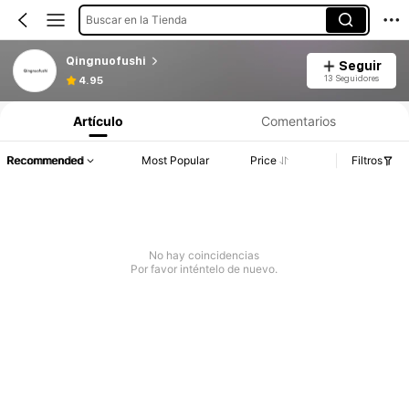
Buscar en la Tienda
Qingnuofushi
Seguir
13 Seguidores
4.95
Artículo
Comentarios
Recommended
Most Popular
Price
Filtros
No hay coincidencias
Por favor inténtelo de nuevo.