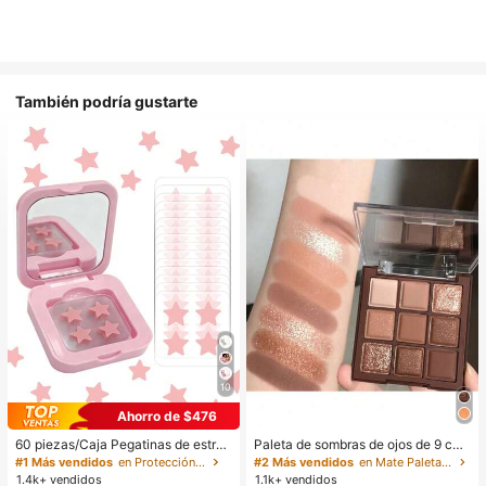
También podría gustarte
10
Ahorro de $476
60 piezas/Caja Pegatinas de estrell
Paleta de sombras de ojos de 9 col
a lindas - Pegatinas faciales, sin al
ores de tonos tierra neutros de cho
#1 Más vendidos
en Protección de la piel
#2 Más vendidos
en Mate Paletas de sombras de ojos
cohol, sin fragancia, suaves en la pi
colate con leche, maquillaje ligero,
1.4k+ vendidos
1.1k+ vendidos