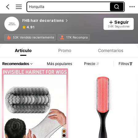
Horquilla
FHB hair decorations
Seguir
3.4K Seguidores
4.91
53K Vendido recientemente
17K Recompra
Artículo
Promo
Comentarios
Recomendados
Más populares
Precio
Filtros