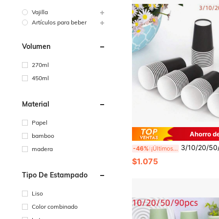
Vajilla
Artículos para beber
Volumen
270ml
450ml
Material
Papel
Ahorro d
bamboo
3/10/20/50/90 piezas Vasos desechables negros para fiesta, vasos de papel de 9 onzas, vasos para bebidas, vasos para bebidas frías, vasos para café, vasos para agua, vasos par
-46%
¡Últimos 3 días
madera
$1.075
Tipo De Estampado
Liso
Color combinado