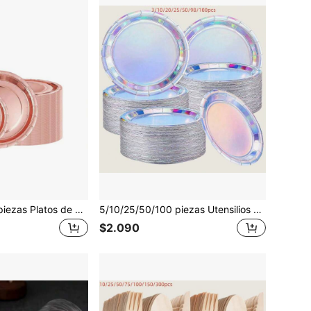
5/10/25/50/100 piezas Platos de papel color oro rosa, Vajilla desechable para fiestas, 7 pulgadas y 9 pulgadas, Adecuado para servir pasteles, postres, ensaladas, hamburguesas, sándwiches, sushi, frutas, aperitivos, suministros de repostería, excelente para fiestas de cumpleaños, bodas, Día de la Madre
5/10/25/50/100 piezas Utensilios de ensalada de color plateado, platos de fruta, platos de aperitivos, platos de papel desechables, bandejas para fiestas, platillos de papel, platos de cumpleaños, vajilla fácil de limpiar, adecuada para reuniones familiares, fiestas de cumpleaños, bodas, regalos del Día de la Madre
$2.090