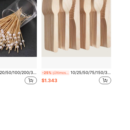
ochetas de bambú blanco perla para frutas, tenedores para aperitivos y postres, palillos decorativos para bebidas, palillos para aperitivos, brochetas de bambú para alimentos, perfectas para fiesta de cumpleaños, boda, decoración de mesa de postres
10/25/50/75/150/300 piezas Juego de cubiertos de madera, tenedores y cucharas para ensalada, utensilios desechables para fiestas, cubiertos para llevar, tenedores de postre, cucharas para pasta, tenedores para fruta, cucharas de café, tenedores de pastel, agitadores de café, cucharas de helado, compostables, adecuados para pasteles, postres, ensaladas, hamburguesas, baguettes, pasta, suministros de cocina y pequeñas herramientas de comedor, perfectos para fiestas de cumpleaños, bodas, eventos corporativos, tardes de té, regalos del Día de la Madre, picnics al aire libre
-25%
¡Últimos 2 días
$1.343