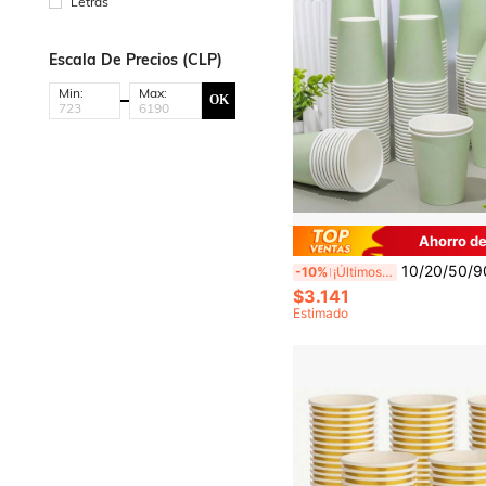
Letras
Escala De Precios (CLP)
Min:
Max:
OK
Ahorro d
10/20/50/90 piezas Vasos de papel, Vasos para fiestas, Vasos de papel verde salvia, Vasos para bebidas frías y vasos para café, Vajilla para fiestas, Vajilla esencial para cocina y 
-10%
¡Últimos 3 días
$3.141
Estimado