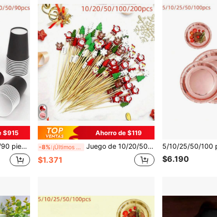
e $915
Ahorro de $119
a té, vasos de papel, adecuados para fiestas de cumpleaños, bodas, vuelta al colegio, Día de la Madre
Juego de 10/20/50/100/200 piezas de brochetas de bambú navideñas, incluye árbol de Navidad, copo de nieve, Papá Noel, reno, muñeco de nieve, tenedores para frutas, decoraciones de árbol de Navidad, palillos para aperitivos, adecuado para fiesta de cumpleaños, Acción de Gracias, decoración navideña, regalo de Año Nuevo
-8%
¡Últimos 3 días
$6.190
$1.371