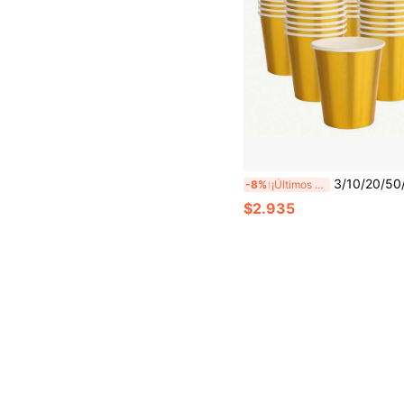
3/10/20/50/90 piezas Vasos de fiesta dorados, Vasos de papel de 9oz, Vasos para beber, Vasos para té, Vasos para bebidas frías, Vajilla esencial para cocina y r
-8%
¡Últimos 3 días
$2.935