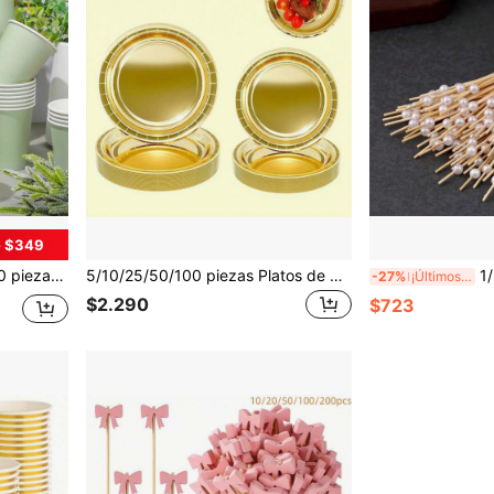
e $349
restaurante, Adecuado para fiestas de cumpleaños, banquetes de boda, fiestas temáticas, despedidas de soltera
5/10/25/50/100 piezas Platos de papel dorados, platos de cumpleaños, vajilla desechable para fiestas, bandejas para servir postres, decoración de fiestas y accesorios para fotos, resistentes a la grasa y al agua, tamaños de 7 pulgadas y 9 pulgadas, adecuados para baguettes, pasteles, postres, aperitivos, ensaladas, frutas, pizza, hamburguesas, papas fritas, dulces, frutos secos, bocadillos de fiesta, excelentes para fiestas de cumpleaños, bodas, Día de la Madre, días festivos, té de la tarde, eventos escolares
1/20/50/100/200/300 piezas Br
-27%
¡Últimos 2 días
$2.290
$723