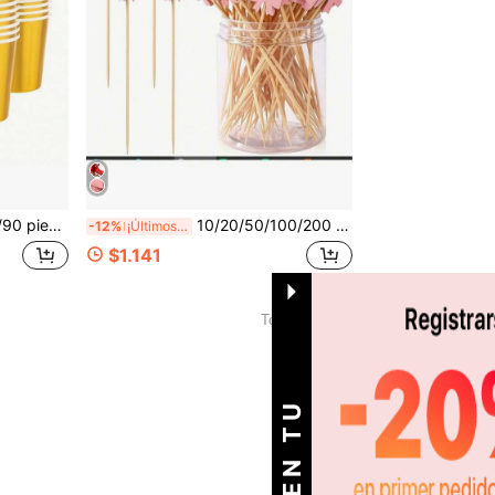
estaurante, Perfecto para fiestas de cumpleaños, bodas, fiestas temáticas, fiestas de verano
10/20/50/100/200 piezas Palillos de fruta con lazo rosa, varillas decorativas para bebidas, decoración de pasteles, varillas decorativas de bienvenida, decoración de mesa de postres, pueden añadir un ambiente festivo, palillos para aperitivos, perfectos para fiesta de cumpleaños, banquete de boda, temporada de regreso a la escuela, Navidad
-12%
¡Últimos 2 días
$1.141
1
Total de 1 páginas