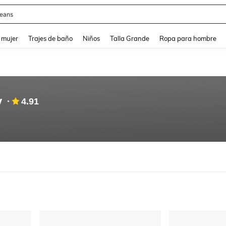
y
and down arrow keys to navigate search Búsqueda reciente and Busca y Encuentr
 mujer
Trajes de baño
Niños
Talla Grande
Ropa para hombre
y
4.91