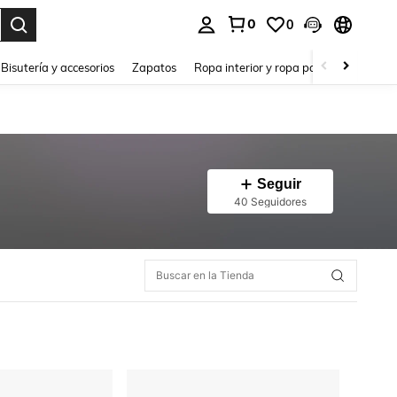
0
0
a. Press Enter to select.
Bisutería y accesorios
Zapatos
Ropa interior y ropa para dormir
Ho
Seguir
40 Seguidores