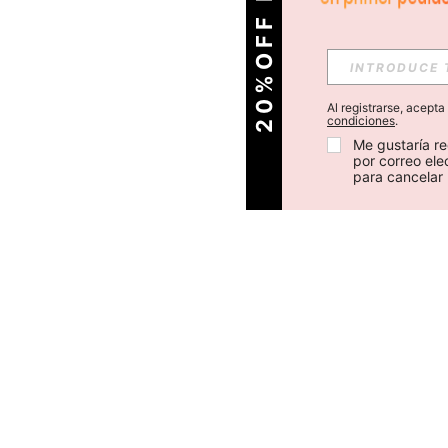
O
2
0
%
O
F
F
E
N
T
U
P
R
I
M
E
R
P
E
D
I
D
Al registrarse, acept
condiciones
.
Me gustaría re
por correo el
para cancelar 