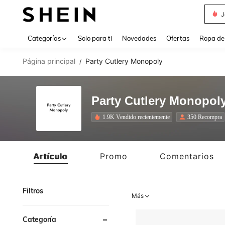
Daz
Use up 
Categorías
Solo para ti
Novedades
Ofertas
Ropa de
Página principal
Party Cutlery Monopoly
/
Party Cutlery Monopol
1.9K Vendido recientemente
350 Recompra
Artículo
Promo
Comentarios
Filtros
Más
Categoría