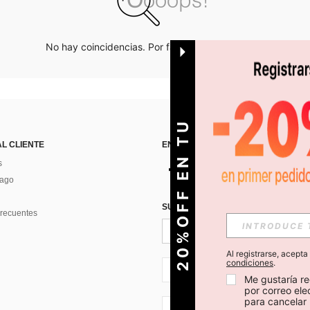
No hay coincidencias. Por favor inténtalo de nuevo.
O
2
0
%
O
F
F
E
N
T
U
P
R
I
M
E
R
P
E
D
I
D
AL CLIENTE
ENCUÉNTRANOS EN
s
Pago
SUSCRÍBETE PARA RECIBIR OFERTA
recuentes
Al registrarse, acept
condiciones
.
CL + 56
Me gustaría re
por correo el
para cancelar 
CL + 56