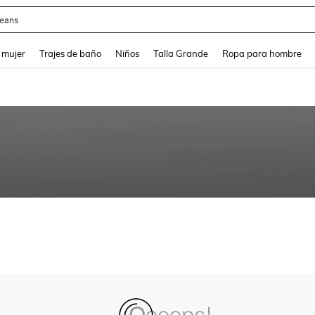
eans
and down arrow keys to navigate search Búsqueda reciente and Busca y Encuentr
 mujer
Trajes de baño
Niños
Talla Grande
Ropa para hombre