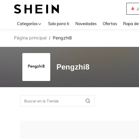
J
Use up 
Categorías
Solo para ti
Novedades
Ofertas
Ropa de
Página principal
Pengzhi8
/
Pengzhi8