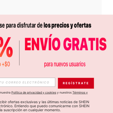
APP
S EXCLUSIVAS, PROMOCIONES Y NOTICIAS DE SHEIN
REGÍSTRATE
Suscribir
a nuestra
Política de privacidad y cookies
y nuestros
Términos y
Suscribirte
cibir ofertas exclusivas y las últimas noticias de SHEIN 
ectrónico. Entiendo que puedo comunicarme con SHEIN 
la suscripción en cualquier momento.
Suscribir