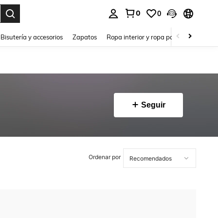
0
0
a. Press Enter to select.
Bisutería y accesorios
Zapatos
Ropa interior y ropa para dormir
Ho
Seguir
Ordenar por