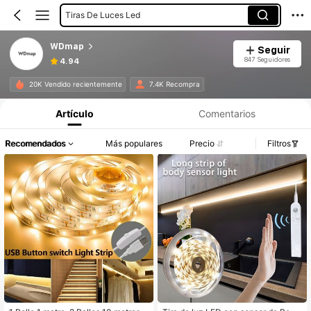
Tiras De Luces Led
WDmap
Seguir
847 Seguidores
4.94
20K Vendido recientemente
7.4K Recompra
Artículo
Comentarios
Recomendados
Más populares
Precio
Filtros