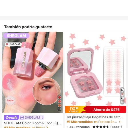
También podría gustarte
10
Ahorro de $476
15
60 piezas/Caja Pegatinas de estrell
SHEGLAM
a lindas - Pegatinas faciales, sin al
#1 Más vendidos
en Protección de la piel
SHEGLAM Color Bloom Rubor LíQui
cohol, sin fragancia, suaves en la pi
1.4k+ vendidos
do Acabado Mate-Love Cake Color
(1000+)
#3 Más vendidos
en Rubor