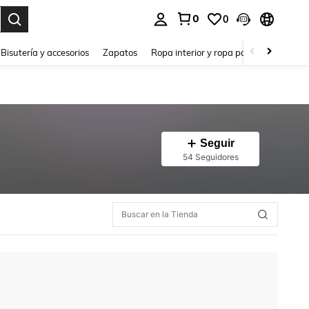
0
0
a. Press Enter to select.
Bisutería y accesorios
Zapatos
Ropa interior y ropa para dormir
Ho
Seguir
54 Seguidores