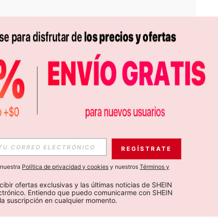
APP
S EXCLUSIVAS, PROMOCIONES Y NOTICIAS DE SHEIN
REGÍSTRATE
Suscribir
a nuestra
Política de privacidad y cookies
y nuestros
Términos y
Suscribirte
cibir ofertas exclusivas y las últimas noticias de SHEIN 
ectrónico. Entiendo que puedo comunicarme con SHEIN 
la suscripción en cualquier momento.
Suscribir