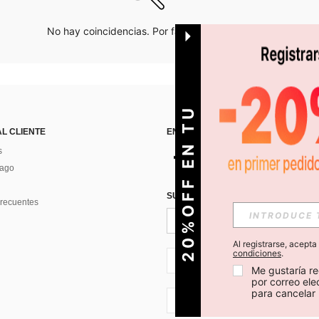
No hay coincidencias. Por favor inténtalo de nuevo.
O
2
0
%
O
F
F
E
N
T
U
P
R
I
M
E
R
P
E
D
I
D
AL CLIENTE
ENCUÉNTRANOS EN
s
Pago
SUSCRÍBETE PARA RECIBIR OFERTA
recuentes
Al registrarse, acept
condiciones
.
CL + 56
Me gustaría re
por correo el
para cancelar 
CL + 56