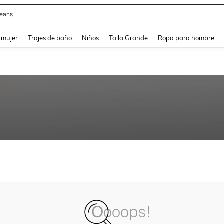
eans
and down arrow keys to navigate search Búsqueda reciente and Busca y Encuentr
 mujer
Trajes de baño
Niños
Talla Grande
Ropa para hombre