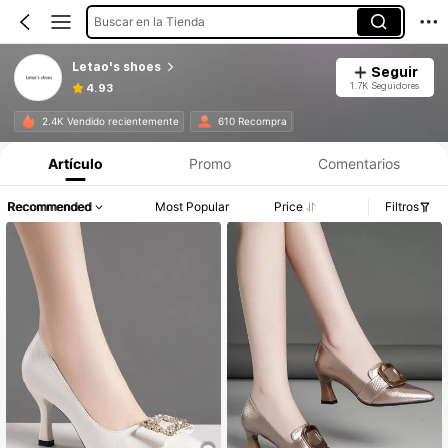
Buscar en la Tienda
Letao's shoes
Seguir
1.7K Seguidores
4.93
2.4K Vendido recientemente
610 Recompra
Artículo
Promo
Comentarios
Recommended
Most Popular
Price
Filtros