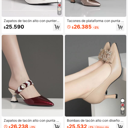
5
Zapatos de tacón alto con puntera
Tacones de plataforma con punta p
en punta, con adornos de cristal, pa
untiaguda y hebilla cuadrada metáli
26.385
25.590
$
-2%
$
ra oficina y trabajo, de estilo elegan
ca para mujer, sexy y elegantes par
te
a el trabajo/oficina
5
Zapatos de tacón alto con punta afi
Bombas de tacón alto con diseño d
lada y diseño descubierto en la part
e punta puntiaguda y decoración d
26.238
25.532
$
-2%
$
-1%
Último día