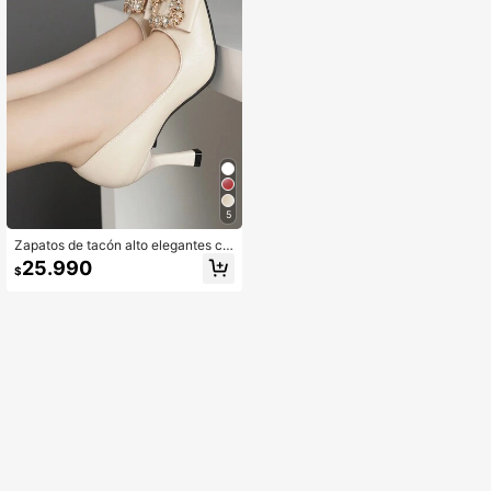
5
Zapatos de tacón alto elegantes co
n puntera de punta afilada y adorno
25.990
$
s de cristal, zapatos de trabajo