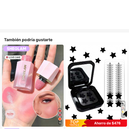
También podría gustarte
10
Ahorro de $476
15