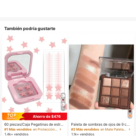
También podría gustarte
10
Ahorro de $476
60 piezas/Caja Pegatinas de estrell
Paleta de sombras de ojos de 9 col
a lindas - Pegatinas faciales, sin al
ores de tonos tierra neutros de cho
#1 Más vendidos
en Protección de la piel
#2 Más vendidos
en Mate Paletas de sombras de ojos
cohol, sin fragancia, suaves en la pi
colate con leche, maquillaje ligero,
1.4k+ vendidos
1.1k+ vendidos