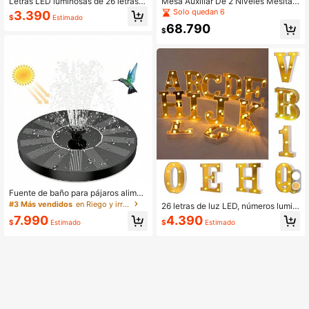
Letras LED luminosas de 26 letras y
Mesa Auxiliar De 2 Niveles Mesita
números del 0 al 9, lámpara de dec
De Noche Redonda Mesita De Noc
Solo quedan 6
3.390
$
Estimado
oración para boda, cumpleaños, Na
he Blanca Mesa Auxiliar Moderna
68.790
vidad, fiesta, dormitorio, de 16CM d
Mesa Auxiliar Para Sala De Estar, D
$
e altura (sin batería)
ormitorio Fácil Montaje Blanco
Fuente de baño para pájaros alimen
tada por energía solar – Bomba de a
#3 Más vendidos
en Riego y irrigación
26 letras de luz LED, números lumin
gua flotante independiente, adecua
osos del 0 al 9, lámpara decoración
7.990
4.390
da para jardines, estanques, piscina
$
Estimado
$
Estimado
de boda, cumpleaños, Navidad, luz
s y áreas al aire libre (requiere luz s
nocturna para fiesta, dormitorio, 16
olar)
CM de altura (sin batería)