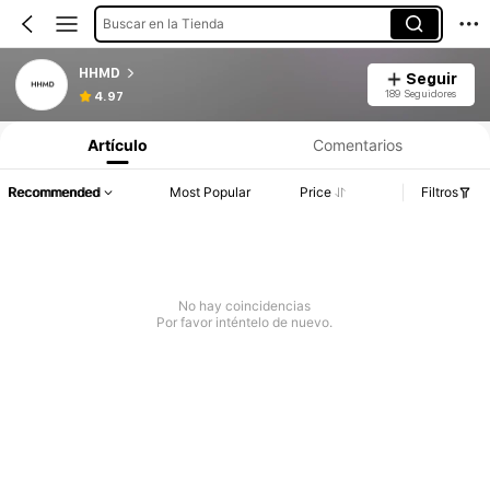
Buscar en la Tienda
HHMD
Seguir
189 Seguidores
4.97
Artículo
Comentarios
Recommended
Most Popular
Price
Filtros
No hay coincidencias
Por favor inténtelo de nuevo.