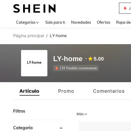
J
Use up 
Categorías
Solo para ti
Novedades
Ofertas
Ropa de
Página principal
LY-home
/
LY-home
5.00
119 Vendido recientemente
Artículo
Promo
Comentarios
Filtros
Más
Categoría