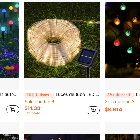
, decorativas para exteriores, césped, patio, boda, Navidad, fiesta, camping, uso en todas las estaciones
Luces de tubo LED solares, sin necesidad de cableado, luces de cadena de PVC transparente flexible, 8 modos, sensor crepuscular al amanecer, resistente al agua IPX4, adecuado para decoración de jardín y patio exterior
Luz de globo sol
-10%
Últimas 11 hrs
-3%
Últimas 11 hrs
Solo quedan 6
Solo quedan 3
$11.331
$8.914
Estimado