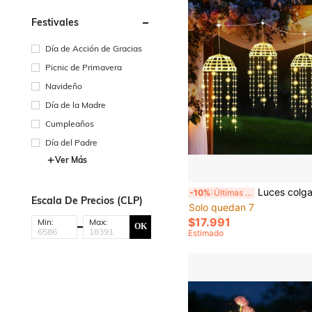
Festivales
Día de Acción de Gracias
Picnic de Primavera
Navideño
Día de la Madre
Cumpleaños
Día del Padre
Ver Más
Luces colgantes de medusa alimentadas por energía solar, 2/4 de ensamblaje, blanco cálido & cambio de color, 8 mod
-10%
Últimas 11 hrs
Escala De Precios (CLP)
Solo quedan 7
$17.991
Min:
Max:
OK
Estimado