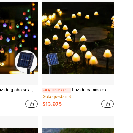
ar, 8 modos, 20/50/100 LED, regulable y colgante, adecuada para jardín, patio y balcón al aire libre, excelente para iluminación de bodas y fiestas
Luz de camino exterior alimentada por energía solar estilo hongo, luz de jardín con estaca solar mini de 20 LED, luz de paisaje de alta calidad alimentada por energía solar con 8 modos de iluminación, decoración de hongo realista y lindo en blanco cálido/multicolor, adecuada para patio, césped, fiesta de Pascua y vacaciones, regalo ideal
-8%
Últimas 11 hrs
Solo quedan 3
$13.975