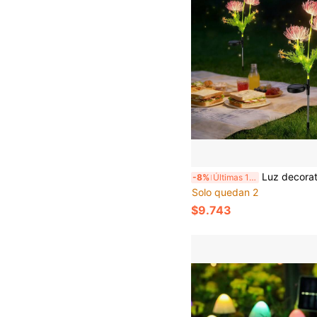
Luz decorativa de 3 cabezales con flores de plasma LED solares, luz de estaca para jardín y paisaje res
-8%
Últimas 11 hrs
Solo quedan 2
$9.743