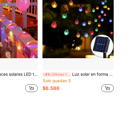
 tubo, sin necesidad de cableado, luces de cadena de PVC transparente flexible, 8 modos, sensor crepuscular a amanecer, resistente al agua IPX4, adecuado para decoración de jardín y patio exterior
Luz solar en forma de globo, con 8 modos, 20/50/100 LED, regulable y colgante, adecuada para jardín, patio y balcón al aire libre, excelente para iluminación de bodas y fiestas
-3%
Últimas 11 hrs
Solo quedan 5
$6.586