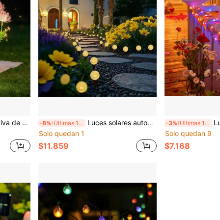
istente al agua IP44, adecuada para senderos, bodas y fiestas
Luces solares automáticas con sensor de luz para senderos, 20 luces de jardín con estaca de suelo y bola de burbujas LED, 8 modos de iluminación, IPX4 resistente al agua, cálidas/coloridas, decorativas para exteriores, césped, patio, boda, Navidad, fiesta, camping, uso en todas las estaciones
Luces solares LED tipo
-8%
Últimas 11 hrs
-3%
Últimas 11 hrs
Solo quedan 1
Solo quedan 9
$11.859
$7.168