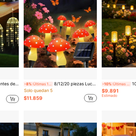
os sensor automático luces decorativas de hadas para exteriores con ganchos
8/12/20 piezas Luces solares LED en forma de seta, 8 modos de iluminación, decoración para jardín, camino y césped al aire libre, luces para ambiente de fiesta de Pascua
10/20 piezas Luces
-8%
Últimas 11 hrs
-10%
Últimas 11 hrs
Solo quedan 5
$9.891
Estimado
$11.859