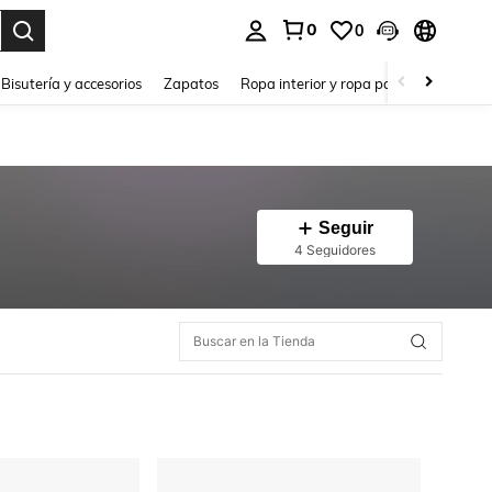
0
0
a. Press Enter to select.
Bisutería y accesorios
Zapatos
Ropa interior y ropa para dormir
Ho
Seguir
4 Seguidores