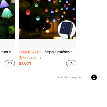
co cálido/colorido, decoración de hongo realista y linda, adecuadas para patio, césped, Pascua, fiesta de vacaciones, regalo ideal
Lámpara esférica colgante solar, 8 modos, 20/50/100 LED, regulable, adecuada para jardín, patio, porche exterior, excelente para iluminación de bodas y fiestas
-3%
Últimas 11 hrs
Solo quedan 3
$7.071
1
Total de 1 páginas