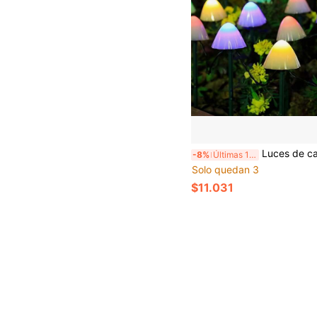
Luces de camino con forma de hongo alimentadas por energía solar para exteriores, 20 luces LED mini solares de estaca para jardín, 8 modos de iluminación, luces de paisaje de alta calidad alimentadas por energía solar, blan
-8%
Últimas 11 hrs
Solo quedan 3
$11.031