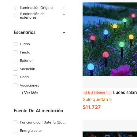
Iluminación Original
Iluminación de
exteriores
Escenarios
Diario
Fiesta
Exterior
Vacación
Boda
Vacaciones
Luces solares automáticas con sensor de luz para camino, 20 luces de jardín con estaca de suelo tipo bola de burbuja LED, 8 modos de iluminación IPX4 impermeables, luz cálida/colorida
-3%
Últimas 11 hrs
Ver Más
Solo quedan 5
$11.727
Fuente De Alimentación
Funciona con Batería (Bate
ría Recargable)
Energía solar