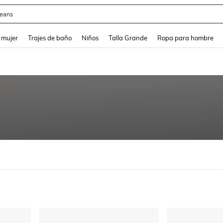
eans
and down arrow keys to navigate search Búsqueda reciente and Busca y Encuentr
 mujer
Trajes de baño
Niños
Talla Grande
Ropa para hombre