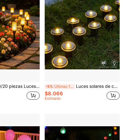
 solares de estaca de burbuja para suelo, 8 modos, 3 colores (blanco cálido/blanco/multicolor), adecuadas para decoración de jardín, patio, césped y camino
Luces solares de camino con 8 modos de cambio de color, 10/20 piezas IP44 impermeables para exteriores con estaca, encendido/apagado automático, blanco cálido/blanco/multicolor, decoración de camino de jardín
-5%
Últimas 11 hrs
$8.066
Estimado