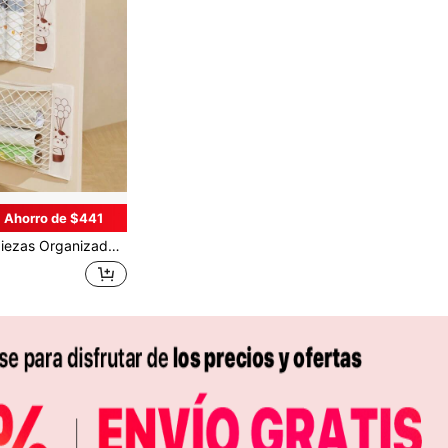
Ahorro de $441
amiento de cocina montada en la pared sin taladro, bolsa de almacenamiento de plástico con bolsillo de malla de gancho y bucle