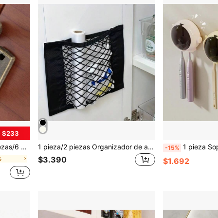
e $233
 casa, dormitorio, baño, duradero y fácil de instalar
1 pieza/2 piezas Organizador de almacenamiento minimalista moderno sin taladro montado en la pared, bolsa de almacenamiento de cocina de plástico con gancho y bolsillo de malla de
1 pieza Soporte de cepillo de dientes con diseño de astronauta de dibujos animados, estan
-15%
s
$3.390
$1.692