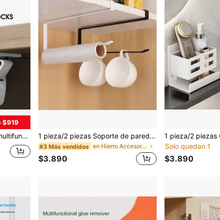
e $919
ete, gabinete de cocina, cerradura magnética de doble puerta
1 pieza/2 piezas Soporte de pared para rollo de papel de cocina, organizador de almacenamiento multifuncional para película envolvente, papel de aluminio, papel encerado, pañuelos, accesorios de baño, herramientas de baño
Solo quedan 1
en Hierro Accesorios de baño
#3 Más vendidos
$3.890
$3.890