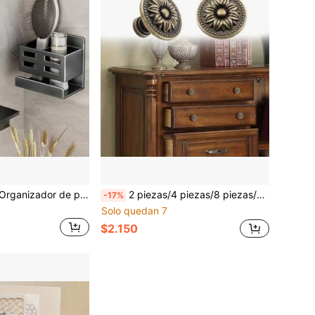
1 pieza/2 piezas Organizador de pared minimalista para el baño para cepillo de dientes, envases cosméticos, artículos del hogar, taza de plástico para la mesa y soporte para peines, sin necesidad de perforar, accesorios de baño, herramientas de baño, accesorios de baño
2 piezas/4 piezas/8 piezas/10 piezas/12 piezas Tiradores de cajón de aleación de zinc de un solo orificio, perillas decorativas redondas de estilo vintage bronce y moderno para cajones y puertas de gabinete
-17%
Solo quedan 7
$2.150