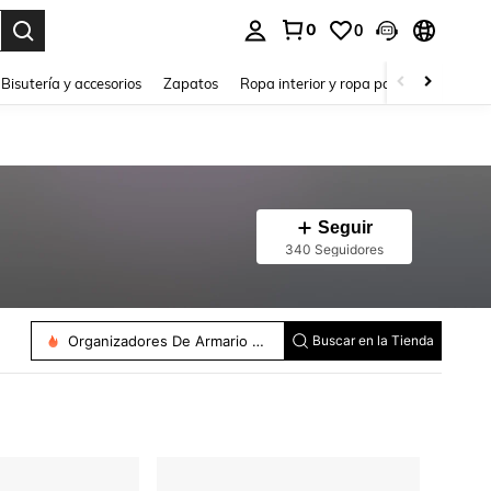
0
0
a. Press Enter to select.
Bisutería y accesorios
Zapatos
Ropa interior y ropa para dormir
Ho
Seguir
340 Seguidores
Cerrojos
Organizadores De Armario De Cocina
Buscar en la Tienda