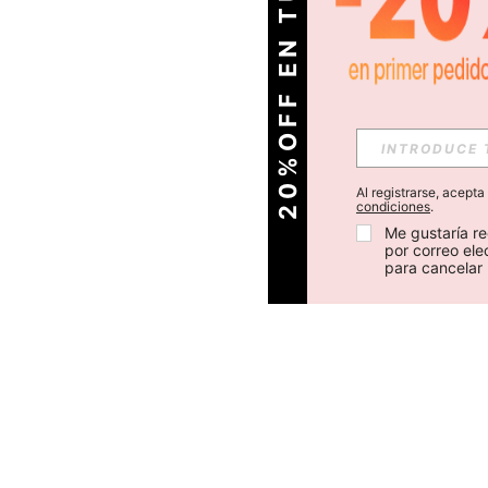
O
2
0
%
O
F
F
E
N
T
U
P
R
I
M
E
R
P
E
D
I
D
Al registrarse, acept
condiciones
.
Me gustaría re
por correo el
para cancelar 