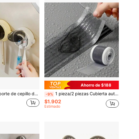
Ahorro de $188
tería de plástico para cepillo de dientes montada en la pared, organizador de almacenamiento de cepillo de dientes eléctrico para el baño
1 pieza/2 piezas Cubierta autoadhesiva para el desagüe del baño, filtro rectangular recortable para el cabello, cubierta de desagüe antiobstrucción
-9%
$1.902
Estimado