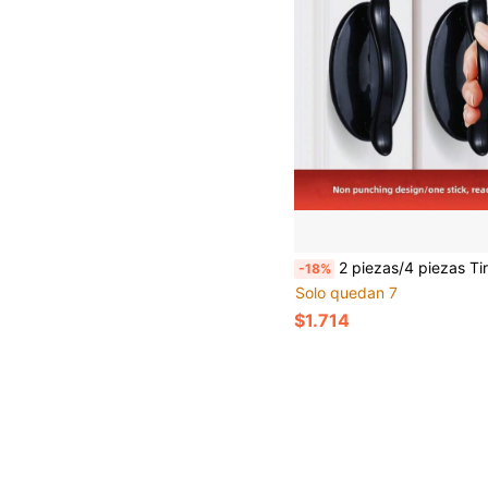
2 piezas/4 piezas Tiradores de puerta de vidrio minimalistas modernos, montaje adhesivo sin necesidad de perforación para puertas 
-18%
Solo quedan 7
$1.714