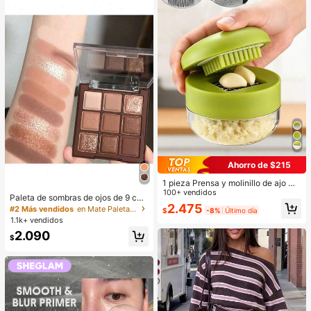
Ahorro de $215
1 pieza Prensa y molinillo de ajo ma
nual - Herramienta de cocina multif
100+ vendidos
Paleta de sombras de ojos de 9 col
uncional, se puede usar para picar,
2.475
ores de tonos tierra neutros de cho
#2 Más vendidos
en Mate Paletas de sombras de ojos
$
-8%
Último día
rebanar y moler, adecuado para uso
colate con leche, maquillaje ligero,
1.1k+ vendidos
en el hogar, restaurante, al aire libre
brillo y purpurina, herramientas de
y camión de comida, diseño portátil
2.090
maquillaje de ojos
$
de mano, molinillo de plástico y die
nte de ajo, suministros de cocina, s
uministros de cocina, artículos esen
ciales para viajes y al aire libre, fáci
l de transportar, decoración del hog
ar, temporada de regreso a la escue
la, regalo para mujeres, regalo para
hombres