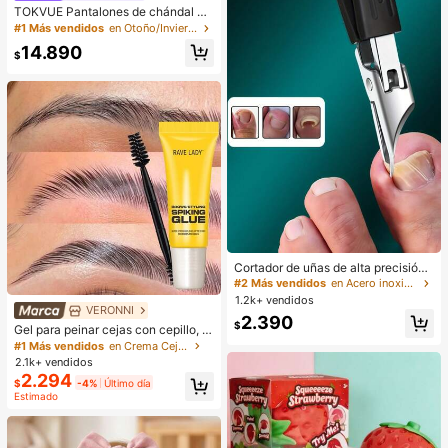
TOKVUE Pantalones de chándal pa
ra hombre, bordado artesanal 3D d
#1 Más vendidos
en Otoño/Invierno Pantalones deportivos para hombr
e toalla con escritura a mano en ing
14.890
lés de moda, combinado con tela d
$
e sudadera cómoda, nítido y con for
ma, ajuste holgado de pierna recta,
versátil y popular de estilo callejer
o, casual cómodo versátil, adecuad
o para salidas, fotografía callejera,
hogar, viajes, vacaciones, uso diari
o y talla grande
Cortador de uñas de alta precisión
adecuado para uñas gruesas y enc
#2 Más vendidos
en Acero inoxidable Herramientas para el cuidado d
arnadas, hecho de acero inoxidable
1.2k+ vendidos
de calidad con mango suave y hoja
VERONNI
2.390
ultra afilada con ángulo de 25 grad
$
Gel para peinar cejas con cepillo, fij
os. Este cortador de uñas gruesas d
ación fuerte, gel para dar forma 3D
#1 Más vendidos
en Crema Cejas
iseñado para personas mayores tie
a las cejas, resistente al agua y al s
2.1k+ vendidos
ne función a prueba de salpicadura
udor, adecuado para todo tipo de pi
2.294
s, para personas mayores
$
-4%
Último día
el, gel transparente de larga duraci
Estimado
ón para cejas, crea una forma de ce
jas natural