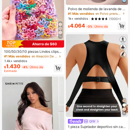
Polvo de molienda de lavanda de n
ube blanca y cielo azul con esponj
#1 Más vendidos
en Polvo prensado Polvo
a, polvo translúcido mate y congela
1k+ vendidos
(1000+)
do para iluminar en un segundo.
4.064
$
-3%
Último día
16
Ahorro de $60
100/50/30/10 piezas Lindos clips d
e estrella de cinco puntas estilo Y2
#1 Más vendidos
en Aleación De Hierro Accesorios para el cabello d
K, clips de cabello coloridos, acces
1.4k+ vendidos
orios básicos para el cabello - Adec
1.430
$
-4%
Último día
uados para niñas, uso diario en la e
Estimado
scuela, fiestas, deportes, estética
4
QIW
1 pieza Sujetador deportivo sin cabl