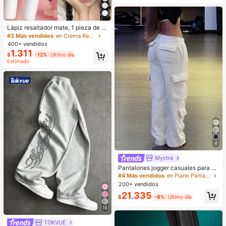
Lápiz resaltador mate, 1 pieza de la
rga duración, maquillaje brillante pa
#3 Más vendidos
en Crema Resaltador
ra ojos, estrella, diamante, serpenti
400+ vendidos
na, sombra de ojos líquida, resaltad
1.311
$
-12%
Último día
or, varita
Estimado
4
Mystra
Pantalones jogger casuales para m
ujer con múltiples bolsillos, ropa de
#4 Más vendidos
en Plano Pantalones de chándal de mujer
calle para uso diario, cintura elástic
200+ vendidos
a, tela de punto gris, estilo athleisur
21.335
e para otoño
$
-8%
Último día
10
TOKVUE