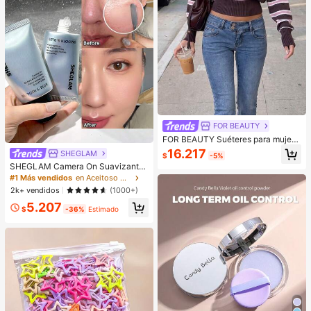
FOR BEAUTY
FOR BEAUTY Suéteres para mujer
de verano, otoño e invierno, marrón
16.217
SHEGLAM
$
-5%
y rosa a rayas, estilo Y2K, un hombr
SHEGLAM Camera On Suavizante
o, corto, manga larga, punto acanal
& Difuminador Prebase Marca de B
ado, adecuado para fiestas & citas
#1 Más vendidos
en Aceitoso Primer
elleza Cosmética Maquillaje para
2k+ vendidos
(1000+)
Mujeres y Niñas
5.207
$
-36%
Estimado