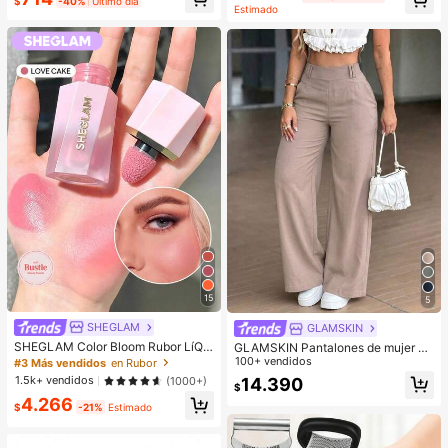
$
-40%
Último día
el, fáciles de aplicar, resistentes al
uados para correr, fitness y deporte
Estimado
agua, ideales para decoraciones de
s de yoga
fiesta, pegatinas faciales, espejos d
e maquillaje, adecuadas para maqu
illaje, decoración de habitaciones, t
ocador, viajes, dormitorio, accesori
os de maquillaje, colores: rosa, negr
o, amarillo, blanco, verde, multicolo
r, tono de piel. Incluye 1 paquete de
40 piezas/hoja
15
5
SHEGLAM
GLAMSKIN
SHEGLAM Color Bloom Rubor LíQui
GLAMSKIN Pantalones de mujer bá
do Acabado Mate-Love Cake Color
sicos de cintura alta y pierna ancha
100+ vendidos
#3 Más vendidos
en Rubor
ete Marca De Belleza CosméTica
para verano/otoño, pantalones de o
1.5k+ vendidos
(1000+)
14.390
Maquillaje Para Mujeres Y NiñAs
$
ficina de negocios casuales de unic
4.266
olor, textura de lino con Bottom holg
$
-21%
Estimado
ada, adecuados para la temporada
de regreso a la escuela