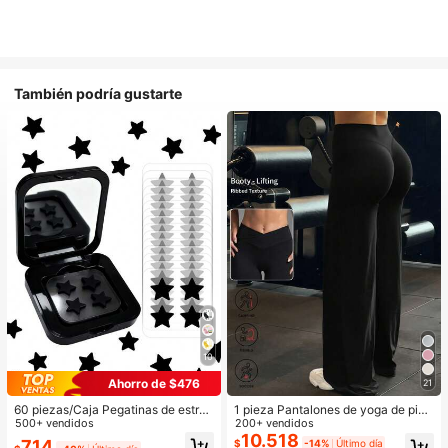
También podría gustarte
10
Ahorro de $476
21
60 piezas/Caja Pegatinas de estrell
1 pieza Pantalones de yoga de pier
a lindas - Pegatinas faciales, sin al
500+ vendidos
na ancha de unicolor para mujer, có
200+ vendidos
cohol, sin fragancia, suaves en la pi
modos, ajustados y versátiles, adec
10.518
714
$
-14%
Último día