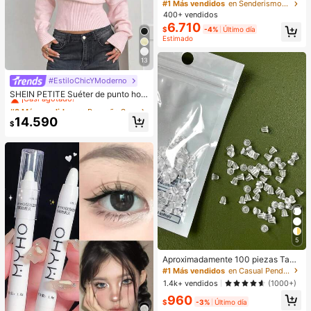
es con cierre delantero & trasero pa
#1 Más vendidos
en Senderismo y actividades al aire libre Sujetado
ra mujer, para montar & entrenar, an
400+ vendidos
ti-caída, top de yoga
6.710
$
-4%
Último día
Estimado
13
#EstiloChicYModerno
#3 Más vendidos
en Pequeño Suéteres de mujer
¡Casi agotado!
SHEIN PETITE Suéter de punto holg
ado romántico con hombro asimétri
#3 Más vendidos
#3 Más vendidos
en Pequeño Suéteres de mujer
en Pequeño Suéteres de mujer
co y flores 3D en color beige para o
¡Casi agotado!
¡Casi agotado!
14.590
toño/invierno
$
#3 Más vendidos
en Pequeño Suéteres de mujer
¡Casi agotado!
5
Aproximadamente 100 piezas Tapo
nes de oído con forma de tapa de pl
#1 Más vendidos
en Casual Pendientes De Mujer
ástico transparente para uso diario
1.4k+ vendidos
(1000+)
de mujeres
960
$
-3%
Último día