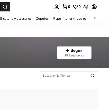
0
0
a. Press Enter to select.
Bisutería y accesorios
Zapatos
Ropa interior y ropa para dormir
Ho
Seguir
29 Seguidores