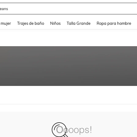
eans
and down arrow keys to navigate search Búsqueda reciente and Busca y Encuentr
 mujer
Trajes de baño
Niños
Talla Grande
Ropa para hombre