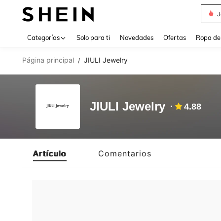
J
Use up 
Categorías
Solo para ti
Novedades
Ofertas
Ropa de
Página principal
JIULI Jewelry
/
JIULI Jewelry
4.88
Artículo
Comentarios