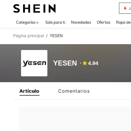
J
Use up 
Categorías
Solo para ti
Novedades
Ofertas
Ropa de
Página principal
YESEN
/
YESEN
4.94
Artículo
Comentarios