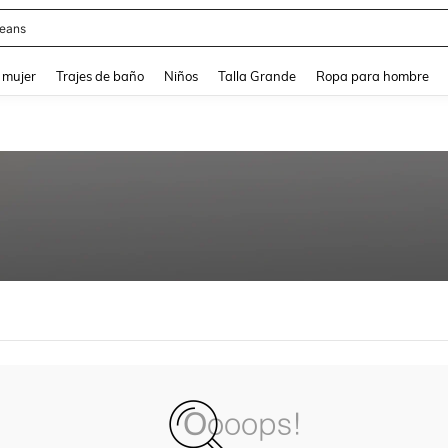
eans
and down arrow keys to navigate search Búsqueda reciente and Busca y Encuentr
 mujer
Trajes de baño
Niños
Talla Grande
Ropa para hombre