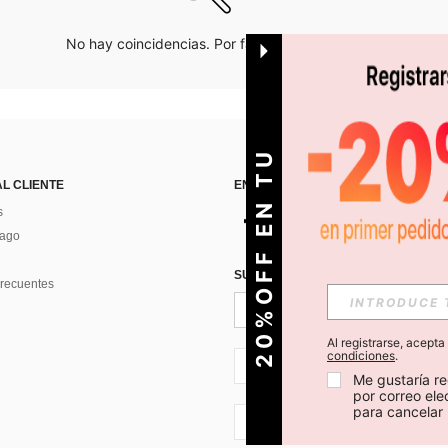
No hay coincidencias. Por favor inténtalo de nuevo.
O
2
0
%
O
F
F
E
N
T
U
P
R
I
M
E
R
P
E
D
I
D
AL CLIENTE
ENCUÉNTRANOS EN
s
Pago
SUSCRÍBETE PARA RECIBIR OFERTA
recuentes
Al registrarse, acept
condiciones
.
CL + 56
Me gustaría re
por correo el
para cancelar 
CL + 56