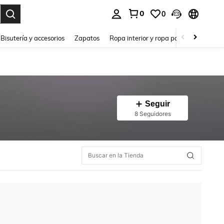
0
0
a. Press Enter to select.
Bisutería y accesorios
Zapatos
Ropa interior y ropa para dormir
Ho
Seguir
8 Seguidores