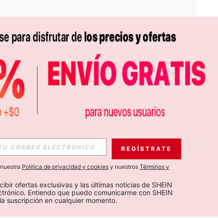
APP
S EXCLUSIVAS, PROMOCIONES Y NOTICIAS DE SHEIN
REGÍSTRATE
Suscribir
a nuestra
Política de privacidad y cookies
y nuestros
Términos y
Suscribirte
cibir ofertas exclusivas y las últimas noticias de SHEIN 
ectrónico. Entiendo que puedo comunicarme con SHEIN 
la suscripción en cualquier momento.
Suscribir