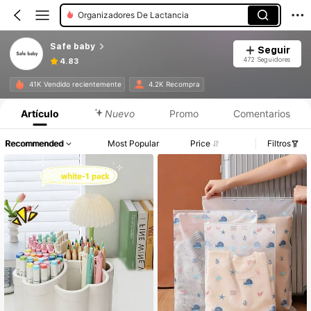
Organizadores De Lactancia
Safe baby
Seguir
472 Seguidores
4.83
41K Vendido recientemente
4.2K Recompra
Artículo
Nuevo
Promo
Comentarios
Recommended
Most Popular
Price
Filtros