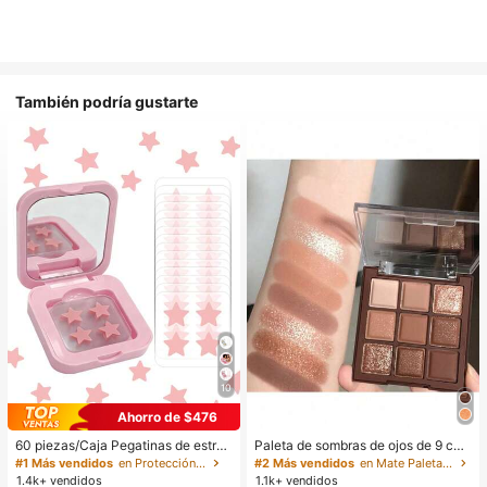
También podría gustarte
10
Ahorro de $476
60 piezas/Caja Pegatinas de estrell
Paleta de sombras de ojos de 9 col
a lindas - Pegatinas faciales, sin al
ores de tonos tierra neutros de cho
#1 Más vendidos
en Protección de la piel
#2 Más vendidos
en Mate Paletas de sombras de ojos
cohol, sin fragancia, suaves en la pi
colate con leche, maquillaje ligero,
1.4k+ vendidos
1.1k+ vendidos