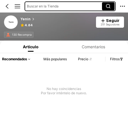
Buscar en la Tienda
Yenin
Seguir
251 Seguidores
4.84
130 Recompra
Artículo
Comentarios
Recomendados
Más populares
Precio
Filtros
No hay coincidencias
Por favor inténtelo de nuevo.