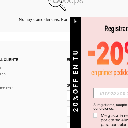
No hay coincidencias. Por favor inténtalo de nuevo.
O
2
0
%
O
F
F
E
N
T
U
P
R
I
M
E
R
P
E
D
I
D
AL CLIENTE
ENCUÉNTRANOS EN
s
Pago
SUSCRÍBETE PARA RECIBIR OFERTA
recuentes
Al registrarse, acept
condiciones
.
CL + 56
Me gustaría re
por correo el
para cancelar 
CL + 56