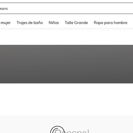
eans
and down arrow keys to navigate search Búsqueda reciente and Busca y Encuentr
 mujer
Trajes de baño
Niños
Talla Grande
Ropa para hombre