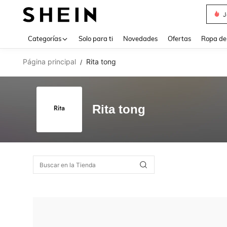
J
Use up 
Categorías
Solo para ti
Novedades
Ofertas
Ropa de
Página principal
Rita tong
/
Rita tong