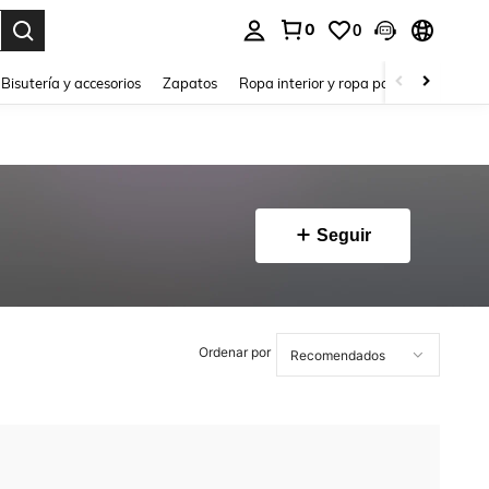
0
0
a. Press Enter to select.
Bisutería y accesorios
Zapatos
Ropa interior y ropa para dormir
Ho
Seguir
Ordenar por