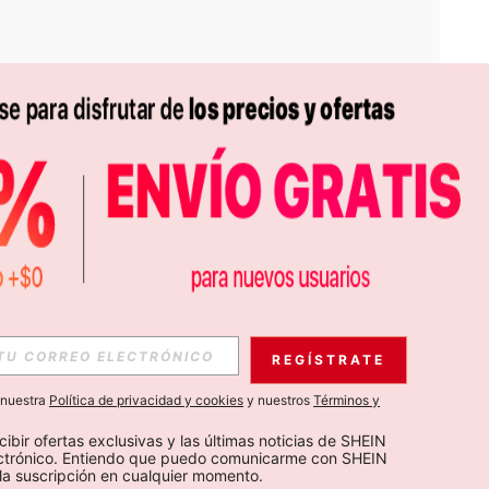
APP
S EXCLUSIVAS, PROMOCIONES Y NOTICIAS DE SHEIN
REGÍSTRATE
Suscribir
a nuestra
Política de privacidad y cookies
y nuestros
Términos y
Suscribirte
cibir ofertas exclusivas y las últimas noticias de SHEIN 
ectrónico. Entiendo que puedo comunicarme con SHEIN 
la suscripción en cualquier momento.
Suscribir