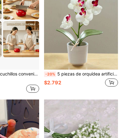
ta de afilado de cuchillas rápida, nuevo afilador de piedra de afilar con ventosa mini, afilador de cuchillos de tomate portátil manual para uso doméstico
5 piezas de orquídea artificial con mariposa, adecuada para Navidad, Halloween, San Valentín, fiestas festivas y decoración de cumpleaños. Arreglo floral de orquídea artificial con mariposa, bonsái de orquídea artificial, decoración de oficina, planta potted falsa, ornamento de jardín exterior.
-20%
$2.792