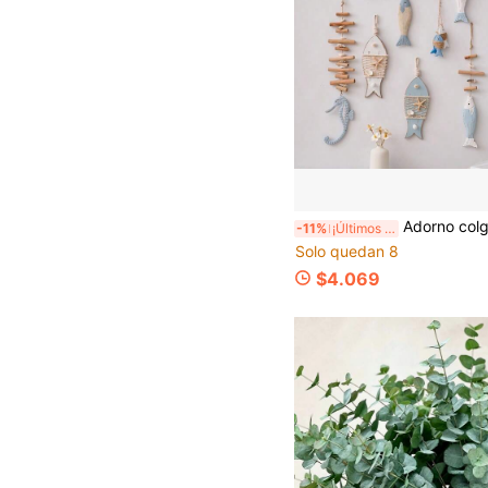
Adorno colgante decorativo personalizado de estilo antiguo, pez mediterráneo de madera maciza tallada, decoración del hoga
-11%
¡Últimos 3 días
Solo quedan 8
$4.069