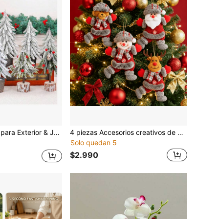
ación de Árbol de Navidad Árbol de Navidad Artificial de Baya Roja Pequeño para Escritorio Exhibición de Ventana Adorno de Fiesta
4 piezas Accesorios creativos de muñecos de árbol de Navidad, figuras de Papá Noel y muñeco de nieve, decoración de centro comercial festivo, adornos colgantes danzantes
Solo quedan 5
$2.990