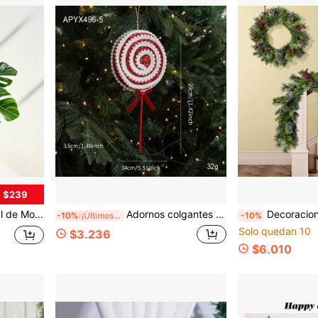
e $239
gar, decoración de estantería de oficina, ¡embellece tu vida!
Adornos colgantes para decoración de fiestas y vacaciones, decoración colgante de dulces navideños, decoración de árbol de Navidad con bastón de caramelo, decoración colgante de escena festiva, accesorio de piruleta, modelo de caramelo de oblea
Decoraciones Navideñas, Corona de Lazo Navideña, Corona Navideña de Tiras de Lana Blan
-10%
¡Últimos 3 días
-10%
Solo quedan 10
$3.236
$6.010