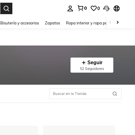
0
0
a. Press Enter to select.
Bisutería y accesorios
Zapatos
Ropa interior y ropa para dormir
Ho
Seguir
52 Seguidores