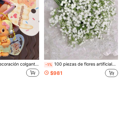
aciones, llavero magnético de pareja abrazándose, encanto de bolso, regalo de pareja, mejor amigo, decoración de fiesta de revelación de género, accesorio de boda, regalo de fiesta de despedida de soltera, decoración de cumpleaños, decoración de fiesta, decoración de monedero y llave de coche
100 piezas de flores artificiales de aliento de bebé blanco, aliento de bebé blanco, flores artificiales blancas falsas, ramo de aliento de bebé falso a granel, para decoración del hogar, decoración de mesa, arreglo floral DIY, decoración de boda y fiesta de vacaciones, decoración de jardín exterior del hogar, boda, fiesta, decoración de habitación
-1%
$981