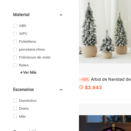
Material
ABS
WPC
Polietileno
porcelana china
Policloruro de vinilo
Roten
Ver Más
Árbol de Navidad de estilo nórdico pequeño y realista | Decoración de escritorio para fiestas | Esponjoso y realista | Adorno de escena de nieve de invierno | Añade atmós
-10%
$3.943
Escenarios
Doméstico
Diario
Más