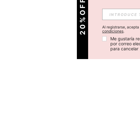
O
2
0
%
O
F
F
E
N
T
U
P
R
I
M
E
R
P
E
D
I
D
Al registrarse, acept
condiciones
.
Me gustaría re
por correo el
para cancelar 