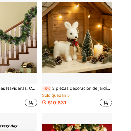
ca y Verde, Decoración Navideña para Ventana de Tienda, Decoración Navideña para Jardín Exterior, Adecuada para Decoración Festiva
3 piezas Decoración de jardín y patio - Adornos decorativos de árbol de Navidad para exterior e interior, decoraciones navideñas, mini árbol de Navidad de pino nevado, adorno de escritorio de aguja de pino árbol pequeño
-5%
Solo quedan 5
$10.831