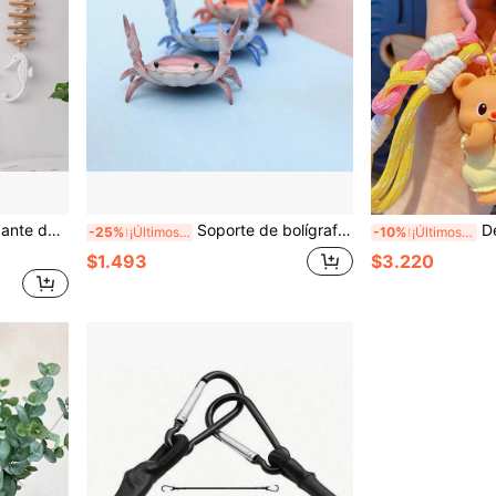
r, adorno colgante, regalo para fiesta de vacaciones, pequeño regalo
Soporte de bolígrafo con figura creativa de cangrejo levantador de pesas, organizador de escritorio, soporte de papelería
Decoración colgante, regalo de vac
-25%
¡Últimos 3 días
-10%
¡Últimos 3 días
$1.493
$3.220