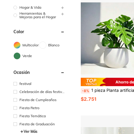
Hogar & Vida
Herramientas &
Mejoras para el Hogar
Color
Multicolor
Blanco
Verde
Ocasión
Ahorro d
festival
1 pieza Planta artificial de Monstera, Monstera falsa de 6 pulgadas con maceta blanca de 6 pulgadas, adecuada para escritorio, decoración de mesa de comedor, decoración del ho
-8%
Celebración de días festivo
s
$2.751
Fiesta de Cumpleaños
Fiesta Retro
Fiesta Temática
Fiesta de Graduación
Ver Más