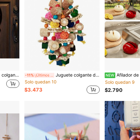
 de decoración, decoración para fiestas festivas, adornos colgantes, regalo para fiestas
Juguete colgante decorativo para loro, suministros para masticar para loros, percha para pájaros, decoración interior de jaula, afilado de pico, alivio del aburrimiento, cuerda para masticar frutas
Afilador de cuchillos conveniente para cocina y exterior, piedra de afilar para uso en cocina, herramien
-11%
¡Últimos 3 días
NEW
Solo quedan 10
Solo quedan 9
$3.473
$2.790