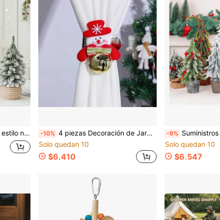
fera festiva, decoración de sala de estar, decoración navideña
4 piezas Decoración de Jardín y Patio - Decoración de Jardinería Decoración de Timbre Adornos Navideños Decoración Colgante de Árbol de Navidad Figura de Anciano Sosteniendo Campana Decoración Navideña Pequeño Regalo
Suministros para Exterior & Jardín > Decoración de Patio & Jardín > Adornos de Jardín Decor
-10%
-9%
Solo quedan 10
Solo quedan 10
$6.410
$6.547