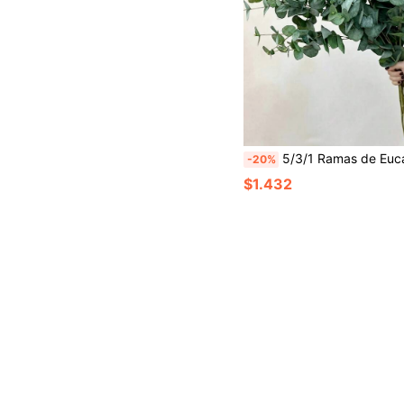
5/3/1 Ramas de Eucalipto Artificial, Tacto Realista, Tallos Artificiales Verdes, Plantas Artificiales al por Mayor para Ramos de Boda, Arreglos de Florero, Decoraciones de Mesa del Hogar, Día de 
-20%
$1.432