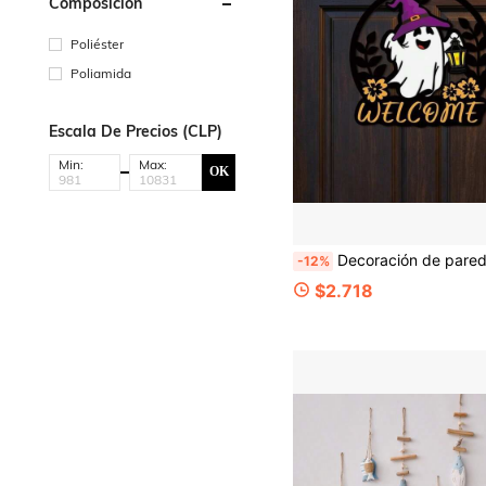
Composición
Poliéster
Poliamida
Escala De Precios (CLP)
Min:
Max:
OK
Decoración de pared colgante para puerta de Halloween, adornos colgantes pequeños de madera estampada, conjunto vintage de fantasmas y calabazas de dibujos animados, decoración para fiestas, adornos colgantes, regalo de cumpleaños, suministros
-12%
$2.718