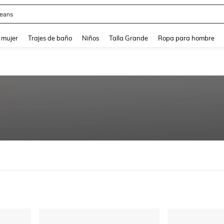
y
and down arrow keys to navigate search Búsqueda reciente and Busca y Encuentr
 mujer
Trajes de baño
Niños
Talla Grande
Ropa para hombre