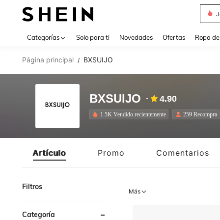
Daz
Use up 
Categorías
Solo para ti
Novedades
Ofertas
Ropa de
Página principal
BXSUIJO
/
BXSUIJO
4.90
1.5K Vendido recientemente
259 Recompra
Artículo
Promo
Comentarios
Filtros
Más
Categoría