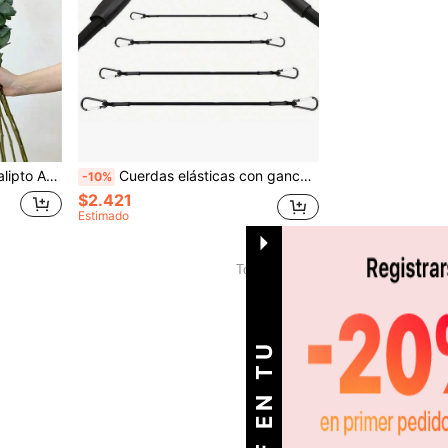
San Valentín, Regalos de Cumpleaños, Ceremonias de Graduación, Etc.
Cuerdas elásticas con ganchos] 60/120 cm, cuerdas elásticas de 8 mm, con ganchos, ligeras, para atar bicicletas, equipaje de coche, correas para portaequipajes.
-10%
$2.421
Estimado
1
Total de 1 páginas