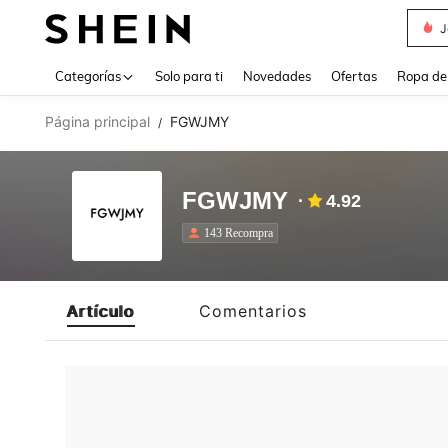
J
Use up 
Categorías
Solo para ti
Novedades
Ofertas
Ropa de
Página principal
FGWJMY
/
FGWJMY
4.92
143 Recompra
Artículo
Comentarios