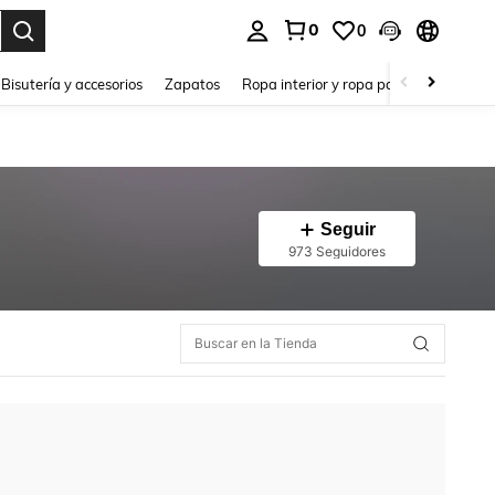
0
0
a. Press Enter to select.
Bisutería y accesorios
Zapatos
Ropa interior y ropa para dormir
Ho
Seguir
973 Seguidores