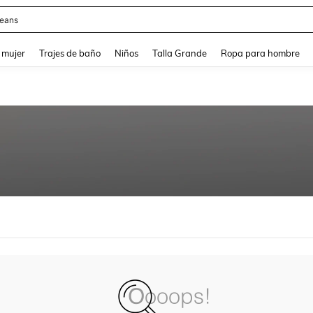
eans
and down arrow keys to navigate search Búsqueda reciente and Busca y Encuentr
 mujer
Trajes de baño
Niños
Talla Grande
Ropa para hombre