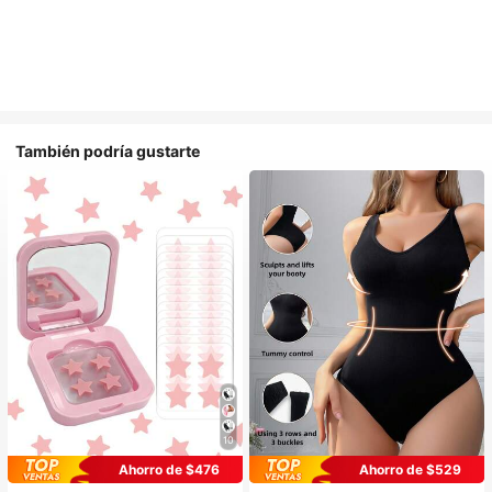
También podría gustarte
10
Ahorro de $476
Ahorro de $529
#1 Más vendidos
en Casual-Cómodo Bodys moldeadores para mujer