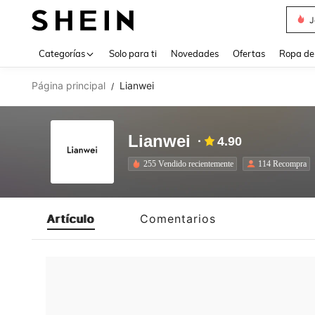
J
Use up 
Categorías
Solo para ti
Novedades
Ofertas
Ropa de
Página principal
Lianwei
/
Lianwei
4.90
255 Vendido recientemente
114 Recompra
Artículo
Comentarios