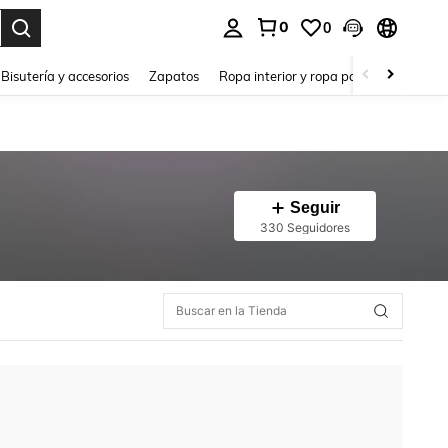
0
0
a. Press Enter to select.
Bisutería y accesorios
Zapatos
Ropa interior y ropa para dormir
Ho
Seguir
330 Seguidores