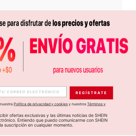
APP
S EXCLUSIVAS, PROMOCIONES Y NOTICIAS DE SHEIN
REGÍSTRATE
Suscribir
a nuestra
Política de privacidad y cookies
y nuestros
Términos y
Suscribirte
cibir ofertas exclusivas y las últimas noticias de SHEIN 
ectrónico. Entiendo que puedo comunicarme con SHEIN 
la suscripción en cualquier momento.
Suscribir