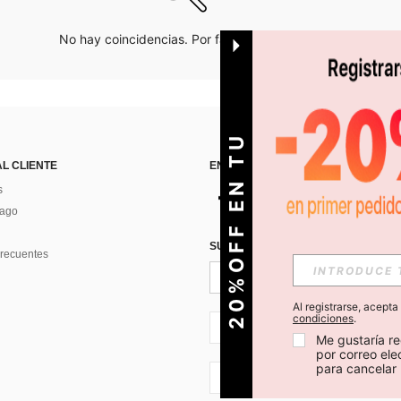
No hay coincidencias. Por favor inténtalo de nuevo.
O
2
0
%
O
F
F
E
N
T
U
P
R
I
M
E
R
P
E
D
I
D
AL CLIENTE
ENCUÉNTRANOS EN
s
Pago
SUSCRÍBETE PARA RECIBIR OFERTA
recuentes
Al registrarse, acept
condiciones
.
CL + 56
Me gustaría re
por correo el
para cancelar 
CL + 56