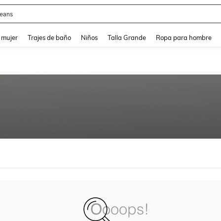
eans
and down arrow keys to navigate search Búsqueda reciente and Busca y Encuentr
 mujer
Trajes de baño
Niños
Talla Grande
Ropa para hombre