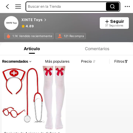
Buscar en la Tienda
XINTE Toys
Seguir
37 Seguidores
4.89
1.1K Vendido recientemente
121 Recompra
Artículo
Comentarios
Recomendados
Más populares
Precio
Filtros