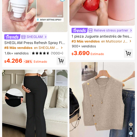
Relieve stress partner
1 pieza Juguete antiestrés de fresa
SHEGLAM
realista y lindo, juguete sensorial de
#3 Más vendidos
en Multicolor Juguetes para aliviar el estrés
SHEGLAM Press Refresh Spray Fija
rebote suave para niños y adultos,
900+ vendidos
dor Marca De Belleza CosméTica
#8 Más vendidos
en SHEGLAM Maquillaje
alivia la ansiedad y mejora el estad
Maquillaje Para Mujeres Y NiñAs
3.690
1.6k+ vendidos
o de ánimo diario, decoración de es
(1000+)
$
Estimado
critorio, regalo de fiesta, regalo idea
4.266
l para vacaciones, Kawaii
$
-28%
Estimado