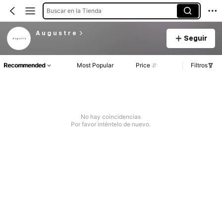
Buscar en la Tienda
A u g u s t r e
Seguir
Recommended
Most Popular
Price
Filtros
No hay coincidencias
Por favor inténtelo de nuevo.