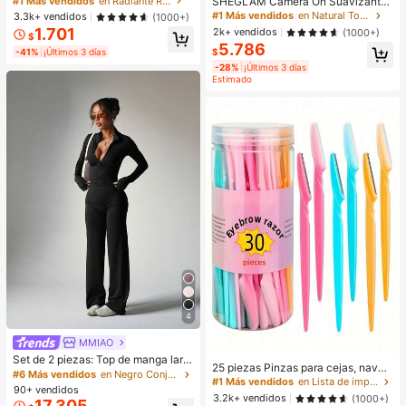
SHEGLAM Camera On Suavizante
#1 Más vendidos
en Radiante Resaltador
CosméTica Maquillaje Para Mujere
& Difuminador Prebase Marca de B
#1 Más vendidos
en Natural Tono
3.3k+ vendidos
(1000+)
s Y NiñAs
elleza Cosmética Maquillaje para
1.701
2k+ vendidos
(1000+)
$
Mujeres y Niñas
5.786
-41%
¡Últimos 3 días
$
-28%
¡Últimos 3 días
Estimado
4
MMIAO
Set de 2 piezas: Top de manga larg
25 piezas Pinzas para cejas, navaj
a con cierre de cremallera morado
#6 Más vendidos
en Negro Conjuntos deportivos para mujer
as, tijeras de mango largo, pinzas p
#1 Más vendidos
en Lista de imprescindibles para enfermería Herram
+ Pantalones anchos de pierna anc
90+ vendidos
ara cejas de acero inoxidable, herra
ha sueltos, conjunto de yoga y dep
3.2k+ vendidos
(1000+)
17.305
mientas de belleza para dar forma a