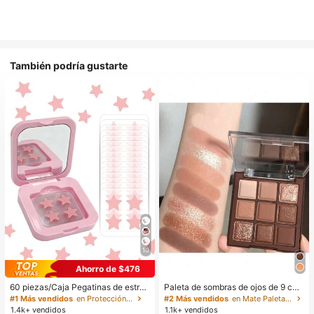
También podría gustarte
10
Ahorro de $476
60 piezas/Caja Pegatinas de estrell
Paleta de sombras de ojos de 9 col
a lindas - Pegatinas faciales, sin al
ores de tonos tierra neutros de cho
#1 Más vendidos
en Protección de la piel
#2 Más vendidos
en Mate Paletas de sombras de ojos
cohol, sin fragancia, suaves en la pi
colate con leche, maquillaje ligero,
1.4k+ vendidos
1.1k+ vendidos