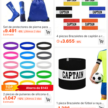
Set de protectores de pierna para d
9.491
eportes - Nuevos accesorios deport
$
-5%
¡Últimos 2 días
ivos en negro/blanco/azul/rojo, de a
Estimado
4 piezas Brazaletes de capitán a ra
lta calidad, duraderos y ligeros, dise
yas, bandas elásticas de manga de
ño de ajuste cómodo, adecuados p
3.655
$
-8%
capitán de fútbol impresas, accesor
ara deportes al aire libre como ciclis
ios deportivos elásticos, accesorios
mo y correr
deportivos transpirables para exteri
ores, accesorios de entrenamiento
en grupo
Ahorro de $143
2 piezas de pulseras de silicona de
1.047
unicolor, adecuadas para clubes de
$
-12%
¡Últimos 2 días
portivos, juegos grupales, regalos d
Estimado
1 pieza Brazalete de fútbol a rayas
e fiesta, actividades deportivas.
negras - Diseño elástico duradero -