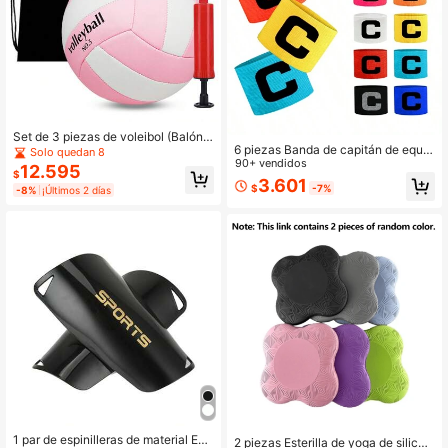
Set de 3 piezas de voleibol (Balón d
6 piezas Banda de capitán de equo
e voleibol + Bomba de aire + Bolsa
Solo quedan 8
s deportivos, brazalete elástico ajus
90+ vendidos
de almacenamiento), voleibol de pl
12.595
$
table unisex para capitán de fútbol/f
aya para entrenamiento al aire libre
3.601
$
-7%
útbol, para entrenamiento de equip
-8%
¡Últimos 2 días
- Tamaño oficial 5 - Sensación cóm
o y jugador de fútbol al aire libre
oda y duradera - Adecuado para pri
ncipiantes o entusiastas del deport
e
1 par de espinilleras de material EV
2 piezas Esterilla de yoga de silicon