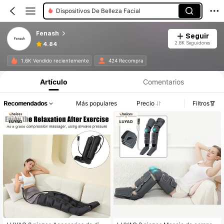
Dispositivos De Belleza Facial
Fenash
Seguir
2.8K Seguidores
4.84
1.6K Vendido recientemente
424 Recompra
Artículo
Comentarios
Recomendados
Más populares
Precio
Filtros