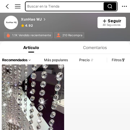
Buscar en la Tienda
XunHao WJ
Seguir
48 Seguidores
4.92
1.1K Vendido recientemente
210 Recompra
Artículo
Comentarios
Recomendados
Más populares
Precio
Filtros