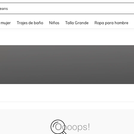
eans
and down arrow keys to navigate search Búsqueda reciente and Busca y Encuentr
 mujer
Trajes de baño
Niños
Talla Grande
Ropa para hombre