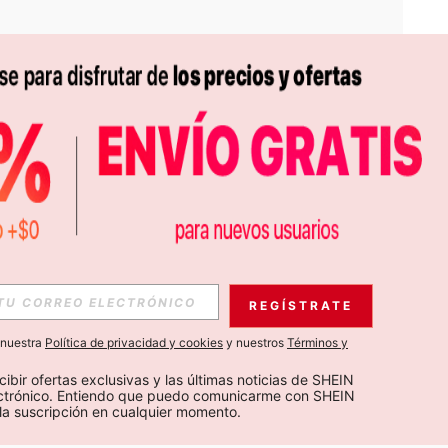
APP
S EXCLUSIVAS, PROMOCIONES Y NOTICIAS DE SHEIN
REGÍSTRATE
Suscribir
a nuestra
Política de privacidad y cookies
y nuestros
Términos y
Suscribirte
cibir ofertas exclusivas y las últimas noticias de SHEIN 
ectrónico. Entiendo que puedo comunicarme con SHEIN 
la suscripción en cualquier momento.
Suscribir