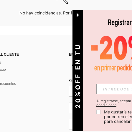
No hay coincidencias. Por favor inténtalo de nuevo.
O
2
0
%
O
F
F
E
N
T
U
P
R
I
M
E
R
P
E
D
I
D
AL CLIENTE
ENCUÉNTRANOS EN
s
Pago
SUSCRÍBETE PARA RECIBIR OFERTA
recuentes
Al registrarse, acept
condiciones
.
CL + 56
Me gustaría re
por correo el
para cancelar 
CL + 56