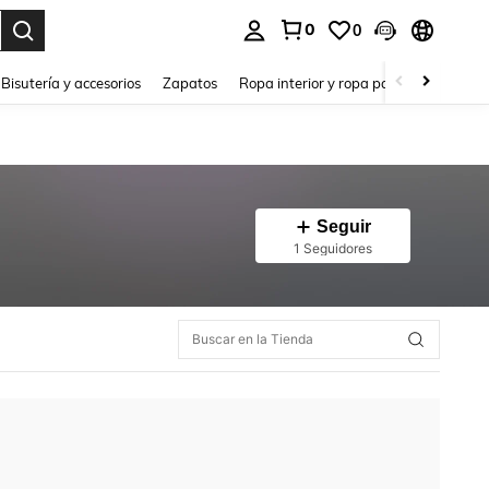
0
0
a. Press Enter to select.
Bisutería y accesorios
Zapatos
Ropa interior y ropa para dormir
Ho
Seguir
1 Seguidores