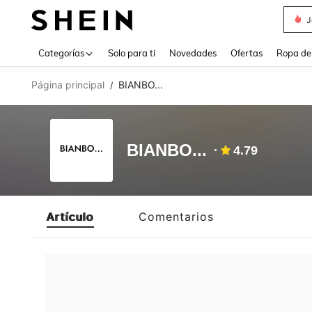
J
Use up 
Categorías
Solo para ti
Novedades
Ofertas
Ropa de
Página principal
BIANBO...
/
BIANBO...
4.79
Artículo
Comentarios