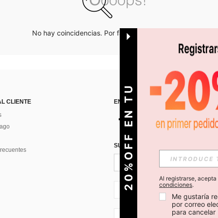
No hay coincidencias. Por favor inténtalo de nuevo.
O
2
0
%
O
F
F
E
N
T
U
P
R
I
M
E
R
P
E
D
I
D
AL CLIENTE
ENCUÉNTRANOS EN
s
Pago
SUSCRÍBETE PARA RECIBIR OFERTA
recuentes
Al registrarse, acept
condiciones
.
CL + 56
Me gustaría re
por correo el
para cancelar 
CL + 56