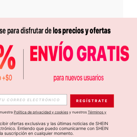
APP
S EXCLUSIVAS, PROMOCIONES Y NOTICIAS DE SHEIN
REGÍSTRATE
Suscribir
a nuestra
Política de privacidad y cookies
y nuestros
Términos y
Suscribirte
cibir ofertas exclusivas y las últimas noticias de SHEIN 
ectrónico. Entiendo que puedo comunicarme con SHEIN 
la suscripción en cualquier momento.
Suscribir