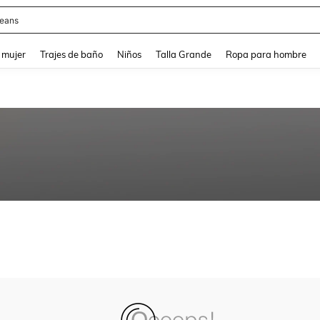
eans
and down arrow keys to navigate search Búsqueda reciente and Busca y Encuentr
 mujer
Trajes de baño
Niños
Talla Grande
Ropa para hombre