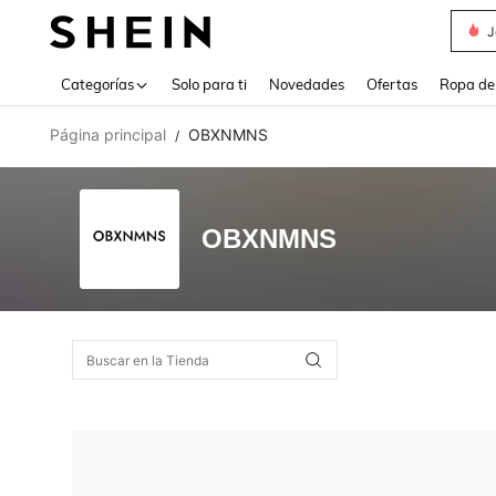
J
Use up 
Categorías
Solo para ti
Novedades
Ofertas
Ropa de
Página principal
OBXNMNS
/
OBXNMNS