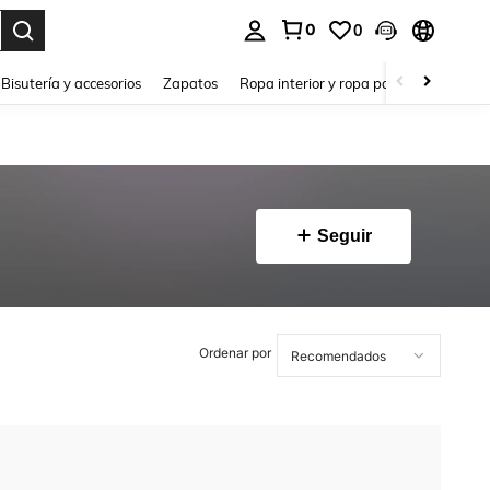
0
0
a. Press Enter to select.
Bisutería y accesorios
Zapatos
Ropa interior y ropa para dormir
Ho
Seguir
Ordenar por