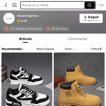
Buscar en la Tienda
Fdcscfxgfvxd
Seguir
148 Seguidores
4.80
1.5K Vendido recientemente
145 Recompra
Artículo
Comentarios
Recommended
Most Popular
Price
Filtros