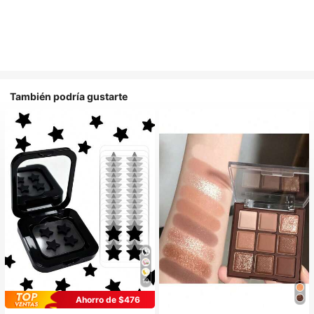
También podría gustarte
10
Ahorro de $476