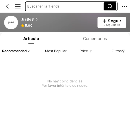
Buscar en la Tienda
JiaBo8
Seguir
3 Seguidores
5.00
Artículo
Comentarios
Recommended
Most Popular
Price
Filtros
No hay coincidencias
Por favor inténtelo de nuevo.