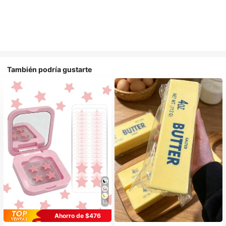
También podría gustarte
10
Ahorro de $476