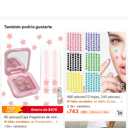
También podría gustarte
480 piezas/12 hojas, 240 piezas/6
hojas, 40 piezas/1 hoja, Pegatinas
#1 Más vendidos
en Baño Accesorios para herramientas
10
de estrellas para la cara, Pegatinas
2.3k+ vendidos
decorativas de Halloween, Pegatin
Ahorro de $476
743
$
-25%
¡Últimos 2 días
as decorativas de Navidad, Pegatin
as de pentagrama, Pegatinas decor
60 piezas/Caja Pegatinas de estrell
ativas de colores, Para decoración
a lindas - Pegatinas faciales, sin al
#1 Más vendidos
en Protección de la piel
de fotos de fiestas y vacaciones, P
cohol, sin fragancia, suaves en la pi
1.5k+ vendidos