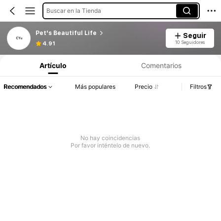
Buscar en la Tienda
Pet's Beautiful Life
Seguir
10 Seguidores
4.91
Artículo
Comentarios
Recomendados
Más populares
Precio
Filtros
No hay coincidencias
Por favor inténtelo de nuevo.