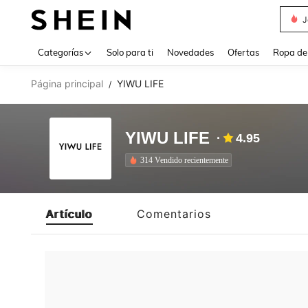
J
Use up 
Categorías
Solo para ti
Novedades
Ofertas
Ropa de
Página principal
YIWU LIFE
/
YIWU LIFE
4.95
314 Vendido recientemente
Artículo
Comentarios