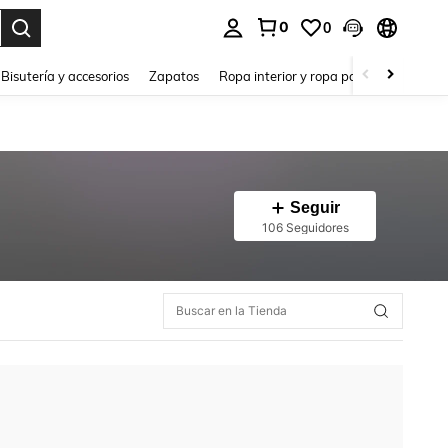
0
0
a. Press Enter to select.
Bisutería y accesorios
Zapatos
Ropa interior y ropa para dormir
Ho
Seguir
106 Seguidores