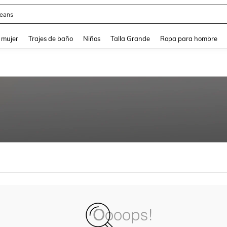
eans
and down arrow keys to navigate search Búsqueda reciente and Busca y Encuentr
 mujer
Trajes de baño
Niños
Talla Grande
Ropa para hombre