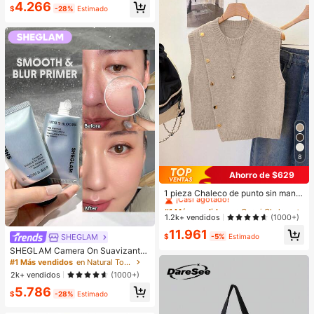
4.266
$
-28%
Estimado
8
Ahorro de $629
#1 Más vendidos
en Caqui Chalecos tipo suéter para mujer
¡Casi agotado!
1 pieza Chaleco de punto sin mang
as de unicolor, cuello redondo, dise
#1 Más vendidos
#1 Más vendidos
en Caqui Chalecos tipo suéter para mujer
en Caqui Chalecos tipo suéter para mujer
ño de botones asimétricos, top de v
¡Casi agotado!
¡Casi agotado!
1.2k+ vendidos
(1000+)
erano de estilo sin esfuerzo
#1 Más vendidos
en Caqui Chalecos tipo suéter para mujer
11.961
$
-5%
Estimado
SHEGLAM
¡Casi agotado!
SHEGLAM Camera On Suavizante
& Difuminador Prebase Marca de B
#1 Más vendidos
en Natural Tono
elleza Cosmética Maquillaje para
2k+ vendidos
(1000+)
Mujeres y Niñas
5.786
$
-28%
Estimado