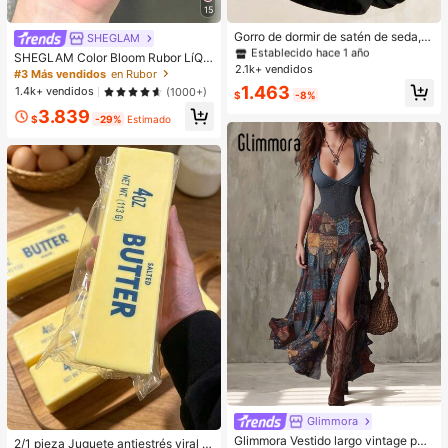
15
#1 Más vendidos
en Multicolor Gorros para el pelo para mujer
Establecido hace 1 año
Gorro de dormir de satén de seda, a
SHEGLAM
decuado para cabello largo, trenza
#1 Más vendidos
#1 Más vendidos
en Multicolor Gorros para el pelo para mujer
en Multicolor Gorros para el pelo para mujer
SHEGLAM Color Bloom Rubor LíQui
s, rastas y cabello rizado. Suave, u
2.1k+ vendidos
Establecido hace 1 año
Establecido hace 1 año
do Acabado Mate-Love Cake Color
#3 Más vendidos
en Rubor
nisex y disponible en múltiples colo
ete Marca De Belleza CosméTica
#1 Más vendidos
en Multicolor Gorros para el pelo para mujer
1.463
1.4k+ vendidos
(1000+)
res. Perfecto para el cuidado del ca
$
-8%
Maquillaje Para Mujeres Y NiñAs
Establecido hace 1 año
bello durante la noche, uso en el ba
3.839
$
-29%
Estimado
ño y viajes.
Glimmora
#5 Más vendidos
en Kit de juguetes de viaje Juguetes para apretar
Glimmora Vestido largo vintage par
¡Casi agotado!
2/1 pieza Juguete antiestrés viral d