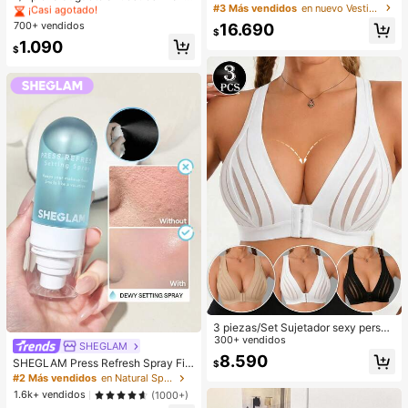
a mujer con escote en V profundo y
#3 Más vendidos
en nuevo Vestidos largos de mujer
e mantequilla suave y lindo de gran
#5 Más vendidos
#5 Más vendidos
en Kit de juguetes de viaje Juguetes para apretar
en Kit de juguetes de viaje Juguetes para apretar
abertura alta
tamaño, juguete de alivio del estré
700+ vendidos
¡Casi agotado!
¡Casi agotado!
16.690
$
s, estimulación sensorial, pelota ant
#5 Más vendidos
en Kit de juguetes de viaje Juguetes para apretar
1.090
iestrés, adecuado como regalo de P
$
¡Casi agotado!
ascua, cumpleaños, graduación, fa
vor de fiesta, suministros para desp
edida de soltera, estilo dumpling de
rebote lento, estético, regalo de Na
vidad
3 piezas/Set Sujetador sexy person
alizado, Sujetador casual lencería,
300+ vendidos
SHEGLAM
Camiseta de tirantes para uso diari
8.590
SHEGLAM Press Refresh Spray Fija
$
o para mujeres, Comodidad todo el
dor Marca De Belleza CosméTica
#2 Más vendidos
en Natural Spray fijador
día
Maquillaje Para Mujeres Y NiñAs
1.6k+ vendidos
(1000+)