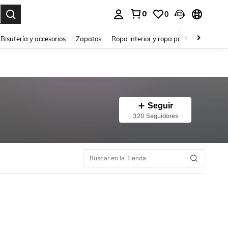
0
0
a. Press Enter to select.
Bisutería y accesorios
Zapatos
Ropa interior y ropa para dormir
Ho
Seguir
320 Seguidores