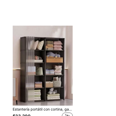
Estantería portátil con cortina, gabinete de almacenamiento multifuncional negro, adecuado para oficina, dormitorio, baño, armario a prueba de polvo, fácil de ensamblar, gabinete de almacenamiento abierto con partición, estantería de gran capacidad, se puede usar como decoración, decoración navideña, decoración de habitación, decoración del hogar, decoración de dormitorio, puede almacenar vestidos, pantalones, zapatos, jeans, botas, faldas