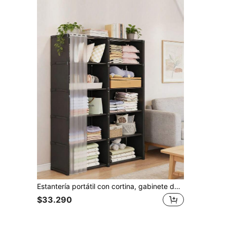
Estantería portátil con cortina, gabinete de almacenamiento multifuncional negro, adecuado para oficina, dormitorio, baño, armario a prueba de polvo, fácil de ensamblar, gabinete de almacenamiento abierto con partición, estantería de gran capacidad, se puede usar como decoración, decoración navideña, decoración de habitación, decoración del hogar, decoración de dormitorio, puede almacenar vestidos, pantalones, zapatos, jeans, botas, faldas
$33.290