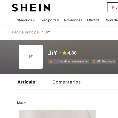
J
Use up 
Categorías
Solo para ti
Novedades
Ofertas
Ropa de
Página principal
JiY
/
JiY
4.88
613 Vendido recientemente
294 Recompra
Artículo
Comentarios
Más