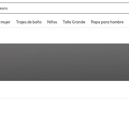
eans
and down arrow keys to navigate search Búsqueda reciente and Busca y Encuentr
 mujer
Trajes de baño
Niños
Talla Grande
Ropa para hombre