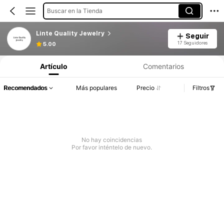
Buscar en la Tienda
Linte Quality Jewelry
Seguir
17 Seguidores
5.00
Artículo
Comentarios
Recomendados
Más populares
Precio
Filtros
No hay coincidencias
Por favor inténtelo de nuevo.