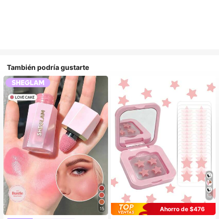
También podría gustarte
10
Ahorro de $476
15