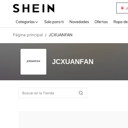
J
Use up 
Categorías
Solo para ti
Novedades
Ofertas
Ropa de
Página principal
JCXUANFAN
/
JCXUANFAN