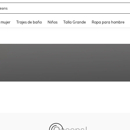
eans
and down arrow keys to navigate search Búsqueda reciente and Busca y Encuentr
 mujer
Trajes de baño
Niños
Talla Grande
Ropa para hombre