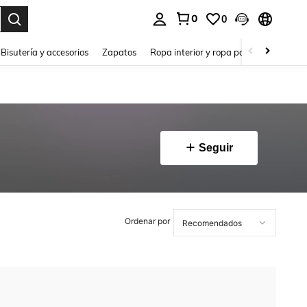
0
0
a. Press Enter to select.
Bisutería y accesorios
Zapatos
Ropa interior y ropa para dormir
Ho
Seguir
Ordenar por