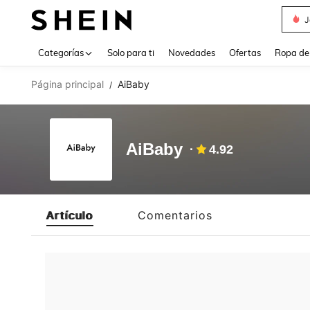
J
Use up 
Categorías
Solo para ti
Novedades
Ofertas
Ropa de
Página principal
AiBaby
/
AiBaby
4.92
Artículo
Comentarios