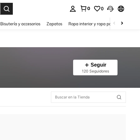
0
0
a. Press Enter to select.
Bisutería y accesorios
Zapatos
Ropa interior y ropa para dormir
Ho
Seguir
120 Seguidores