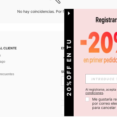
No hay coincidencias. Por favor inténtalo de nuevo.
O
2
0
%
O
F
F
E
N
T
U
P
R
I
M
E
R
P
E
D
I
D
AL CLIENTE
ENCUÉNTRANOS EN
s
Pago
SUSCRÍBETE PARA RECIBIR OFERTA
recuentes
Al registrarse, acept
condiciones
.
CL + 56
Me gustaría re
por correo el
para cancelar 
CL + 56