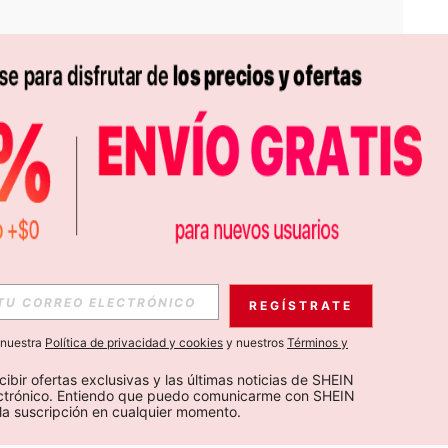
APP
S EXCLUSIVAS, PROMOCIONES Y NOTICIAS DE SHEIN
REGÍSTRATE
Suscribir
a nuestra
Política de privacidad y cookies
y nuestros
Términos y
Suscribirte
cibir ofertas exclusivas y las últimas noticias de SHEIN 
ectrónico. Entiendo que puedo comunicarme con SHEIN 
la suscripción en cualquier momento.
Suscribir