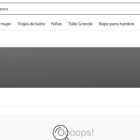
eans
and down arrow keys to navigate search Búsqueda reciente and Busca y Encuentr
 mujer
Trajes de baño
Niños
Talla Grande
Ropa para hombre