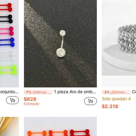
ivales de música y fiestas - Diseño simplista, hipoalergénico y cómodo para perforaciones de lengua y pezón
1 pieza Aro de ombligo de doble extremo con perla falsa, Elegante perforación de ombligo, Joyería de perforación de ombligo de acero inoxidable, Anillo de ombligo brillante, Joyería de perforación de ombligo adecuada para uso diario por mujeres
Conjunto de pu
-7%
¡Últimos 3 días
-3%
¡Últimos 3 días
$828
Solo quedan 4
Estimado
$2.318