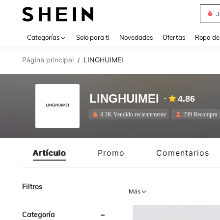
J
Use up 
Categorías
Solo para ti
Novedades
Ofertas
Ropa de
Página principal
LINGHUIMEI
/
LINGHUIMEI
4.86
4.3K Vendido recientemente
239 Recompra
Artículo
Promo
Comentarios
Filtros
Más
Categoría