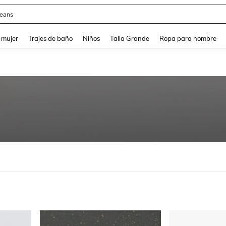
eans
and down arrow keys to navigate search Búsqueda reciente and Busca y Encuentr
 mujer
Trajes de baño
Niños
Talla Grande
Ropa para hombre