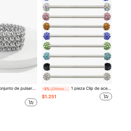
lseras con bolas de estilo punk hip-hop, tonos plateado y dorado, perfectas para hombres y mujeres, accesorios diarios
1 pieza Clip de acero inoxidable con bola de cerámica de estilo industrial, adecuado para el uso diario de las mujeres
-3%
¡Últimos 3 días
$1.251