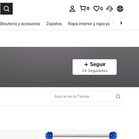
0
0
a. Press Enter to select.
Bisutería y accesorios
Zapatos
Ropa interior y ropa para dormir
Ho
Seguir
24 Seguidores