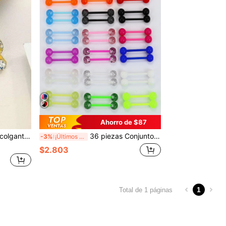
Ahorro de $87
ncrustación de vidrio, perfectos para uso diario y fiestas
36 piezas Conjunto de barras rectas flexibles de acrílico de 14G que brillan en la oscuridad - Joyería de perforación corporal unisex vibrante para entusiastas de festivales de música y fiestas - Diseño simplista, hipoalergénico y cómodo para perforaciones de lengua y pezón
-3%
¡Últimos 3 días
$2.803
1
Total de 1 páginas