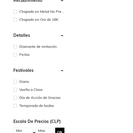
Recubrimiento
Chapado en Metal No Preci
oso
Chapado en Oro de 18K
Detalles
Diamante de imitación
Perlas
Festivales
Diario
Vuelta a Clase
Día de Acción de Gracias
Temporada de bodas
Escala De Precios (CLP)
Min:
Max:
OK