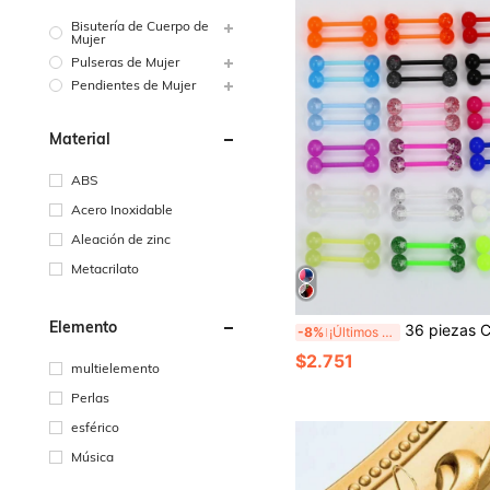
Bisutería de Cuerpo de
Mujer
Pulseras de Mujer
Pendientes de Mujer
Material
ABS
Acero Inoxidable
Aleación de zinc
Metacrilato
Elemento
36 piezas Conjunto de barras rectas flexibles de acrílico de 14G que brillan en la oscuridad - Joyería de perforación corporal unisex vibrante para entusiastas de fest
-8%
¡Últimos 3 días
$2.751
multielemento
Perlas
esférico
Música