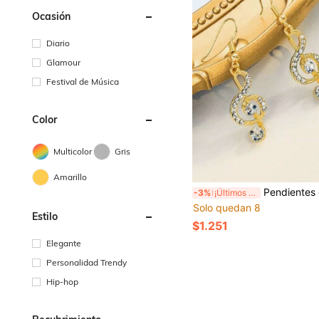
Ocasión
Diario
Glamour
Festival de Música
Color
Multicolor
Gris
Amarillo
Pendientes colgantes con nota musical elegante y brillantes rhinestones - Aleación de zinc, i
-3%
¡Últimos 3 días
Solo quedan 8
Estilo
$1.251
Elegante
Personalidad Trendy
Hip-hop