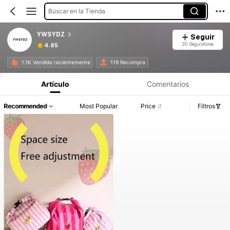
Buscar en la Tienda
YWSYDZ
Seguir
20 Seguidores
4.85
1.1K Vendido recientemente
119 Recompra
Artículo
Comentarios
Recommended
Most Popular
Price
Filtros